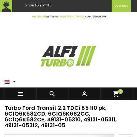
VAN 9U TOT 18U
OVER ONS
KIES ALLEEN
HET BESTE
VOOR UW AUTO MET
ALFI-TURBO.COM

0



shopping_cart
Turbo Ford Transit 2.2 TDCi 85 110 pk,
6C1Q6K682CD, 6C1Q6K682CC,
6C1Q6K682CE, 49131-05310, 49131-05311,
49131-05312, 49131-05