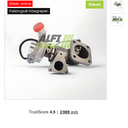
Alleen online
Nieuw
Pakkingset Inbegrepen