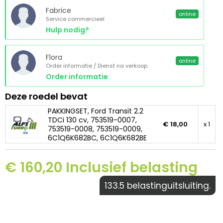
Fabrice
online
Service commercieel
Hulp nodig?
Flora
online
Order informatie / Dienst na verkoop
Order informatie
Deze roedel bevat
PAKKINGSET, Ford Transit 2.2
TDCi 130 cv, 753519-0007,
€ 18,00
x 1
753519-0008, 753519-0009,
6C1Q6K682BC, 6C1Q6K682BE
€ 160,20 Inclusief belasting
133.5 belastinguitsluiting.