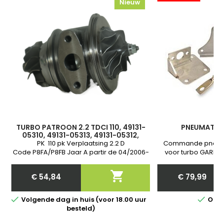
Nieuw
TURBO PATROON 2.2 TDCI 110, 49131-
PNEUMATIS
05310, 49131-05313, 49131-05312,
6C1Q6K682CD, 6C1Q6K682CC,
PK 110 pk Verplaatsing 2.2 D
Commande pneum
6C1Q6K682CE
Code P8FA/P8FB Jaar A partir de 04/2006-
voor turbo GARRE
Garantie
Nieuw et Garant
communiquer nous

€ 54,84
€ 79,99
van j
Price
Price


Volgende dag in huis (voor 18.00 uur
Op 
besteld)