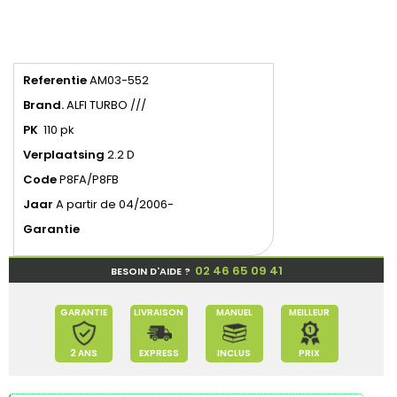
Referentie
AM03-552
Brand.
ALFI TURBO ///
PK
110 pk
Verplaatsing
2.2 D
Code
P8FA/P8FB
Jaar
A partir de 04/2006-
Garantie
02 46 65 09 41
BESOIN D'AIDE ?
GARANTIE
LIVRAISON
MANUEL
MEILLEUR
2 ANS
EXPRESS
INCLUS
PRIX