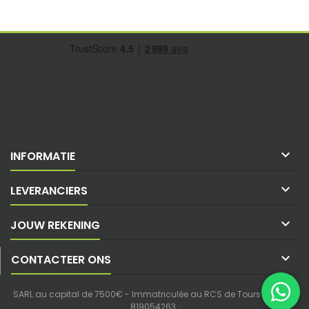

INFORMATIE

LEVERANCIERS

JOUW REKENING

CONTACTEER ONS
SARL au capital de 7500€ - Immatriculée au RCS de Tours - SIREN :
819054263 ·