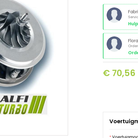
Fabr
Servi
Hulp
Flor
Order
Orde
€ 70,56 
Voertuig
*
Voertuigmod