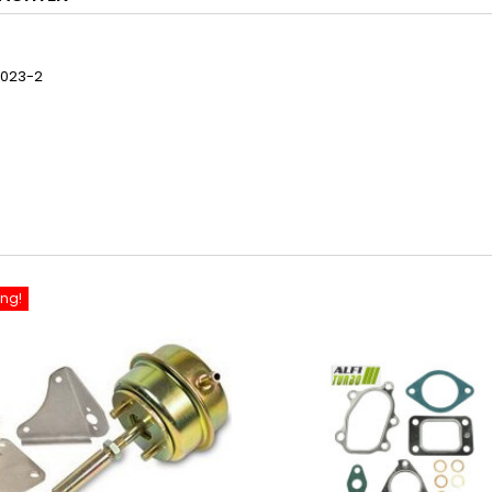
4023-2
ng!