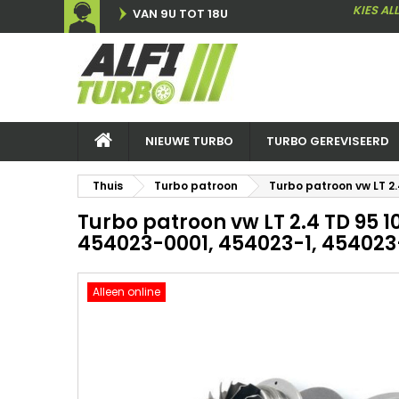
KIES AL
VAN 9U TOT 18U
NIEUWE TURBO
TURBO GEREVISEERD
Thuis
Turbo patroon
Turbo patroon vw LT 2
Turbo patroon vw LT 2.4 TD 95 1
454023-0001, 454023-1, 454023
Alleen online