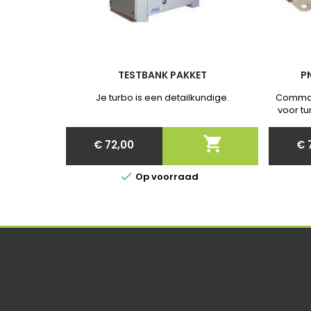
TESTBANK PAKKET
P
Je turbo is een detailkundige.
Comman
voor tu
Nieuw 
communi

€ 72,00
€ 
Price

Op voorraad