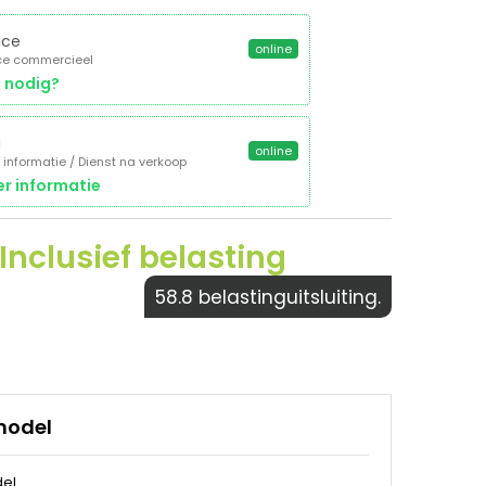
ice
online
ce commercieel
 nodig?
a
online
 informatie / Dienst na verkoop
r informatie
Inclusief belasting
58.8 belastinguitsluiting.
model
el