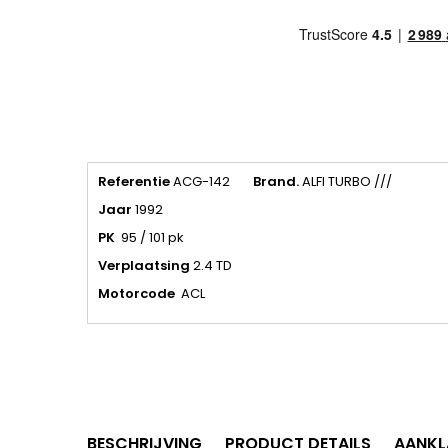
Referentie
ACG-142
Brand.
ALFI TURBO ///
Jaar
1992
PK
95 / 101 pk
Verplaatsing
2.4 TD
Motorcode
ACL
BESCHRIJVING
PRODUCT DETAILS
AANKL