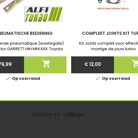
NEUMATISCHE BEDIENING
COMPLEET JOINTS KIT T
de pneumatique (wastegate)
Kit Joints complet voor effect
rbo GARRETT HIH MHI KKK Toyota
montge de jouw turbo.
et Garantie . Après commande
quer nous la Referenties exact

79,99
€ 12,00
van jouw turbo!
Price
Price


Op voorraad
Op voorraad