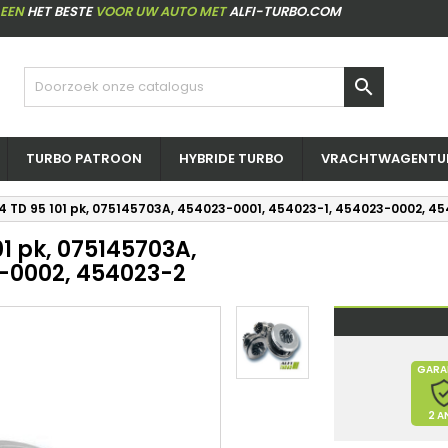
LEEN
HET BESTE
VOOR UW AUTO MET
ALFI-TURBO.COM

TURBO PATROON
HYBRIDE TURBO
VRACHTWAGENTU
.4 TD 95 101 pk, 075145703A, 454023-0001, 454023-1, 454023-0002, 4
01 pk, 075145703A,
-0002, 454023-2
GARA
2 A