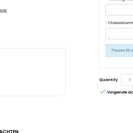
*
Chassisnum
Please fill 
Quantity

Volgende dag
ACHTEN