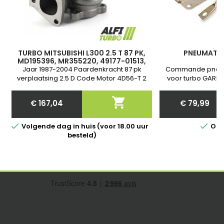
TURBO MITSUBISHI L300 2.5 T 87 PK,
PNEUMATIS
MD195396, MR355220, 49177-01513,
49177-01515
Jaar 1987-2004 Paardenkracht 87 pk
Commande pneum
verplaatsing 2.5 D Code Motor 4D56-T 2
voor turbo GARRE
jaar garantie
Nieuw et Garant
communiquer nous

€ 167,04
€ 79,99
van j
Price
Price


Volgende dag in huis (voor 18.00 uur
Op 
besteld)