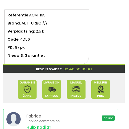
Referentie
ACM-165
Brand.
ALFI TURBO ///
Verplaatsing
: 2.5 D
Code
: 4D56
PK
: 87 pk
Nieuw & Garantie :
02 46 65 09 41
BESOIN D'AIDE ?
GARANTIE
LIVRAISON
MANUEL
MEILLEUR
2 ANS
EXPRESS
INCLUS
PRIX
Fabrice
online
Service commercieel
Hulp nodig?