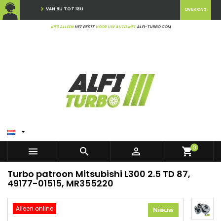
VAN 9U TOT 18U
OVER ONS
KIES ALLEEN
HET BESTE
VOOR UW AUTO MET
ALFI-TURBO.COM

0



shopping_cart
Turbo patroon Mitsubishi L300 2.5 TD 87,
49177-01515, MR355220
Alleen online
Nieuw