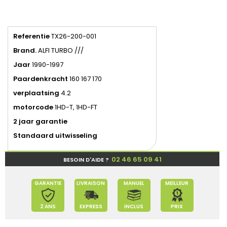
Referentie
TX26-200-001
Brand.
ALFI TURBO ///
Jaar
1990-1997
Paardenkracht
160 167 170
verplaatsing
4.2
motorcode
1HD-T, 1HD-FT
2 jaar garantie
Standaard uitwisseling
02 46 65 09 41
BESOIN D'AIDE ?
GARANTIE
LIVRAISON
MANUEL
MEILLEUR
2 ANS
EXPRESS
INCLUS
PRIX