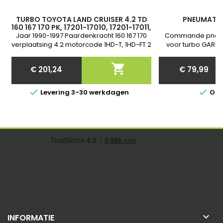
TURBO TOYOTA LAND CRUISER 4.2 TD
PNEUMATIS
160 167 170 PK, 17201-17010, 17201-17011,
1720117010, 17201-17030, 17201-17031
Jaar 1990-1997 Paardenkracht 160 167 170
Commande pneum
verplaatsing 4.2 motorcode 1HD-T, 1HD-FT 2
voor turbo GARRE
jaar garantie
Nieuw et Garant
communiquer nous

€ 201,24
€ 79,99
van j
Price
Price


Levering 3-30 werkdagen
Op 

INFORMATIE