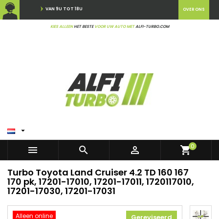
VAN 9U TOT 18U
OVER ONS
KIES ALLEEN
HET BESTE
VOOR UW AUTO MET
ALFI-TURBO.COM

0



shopping_cart
Turbo Toyota Land Cruiser 4.2 TD 160 167
170 pk, 17201-17010, 17201-17011, 1720117010,
17201-17030, 17201-17031
Alleen online
Gereviseerd