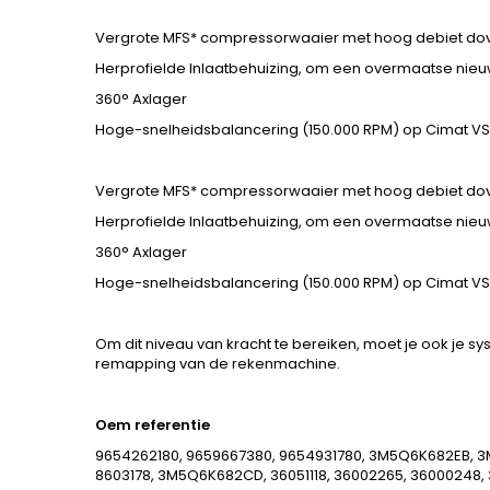
Vergrote MFS* compressorwaaier met hoog debiet dove
Herprofielde Inlaatbehuizing, om een overmaatse nieuw
360° Axlager
Hoge-snelheidsbalancering (150.000 RPM) op Cimat V
Vergrote MFS* compressorwaaier met hoog debiet dove
Herprofielde Inlaatbehuizing, om een overmaatse nieuw
360° Axlager
Hoge-snelheidsbalancering (150.000 RPM) op Cimat V
Om dit niveau van kracht te bereiken, moet je ook je 
remapping van de rekenmachine.
Oem referentie
9654262180, 9659667380, 9654931780, 3M5Q6K682EB
8603178, 3M5Q6K682CD, 36051118, 36002265, 36000248, 360