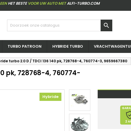
LEEN
HET BESTE
VOOR UW AUTO MET
ALFI-TURBO.COM

TURBO PATROON
HYBRIDE TURBO
VRACHTWAGENTU
ride turbo 2.0 D / TDCI 136 140 pk, 728768-4, 760774-3, 9659667380
140 pk, 728768-4, 760774-
Hybride
GARA
2 A