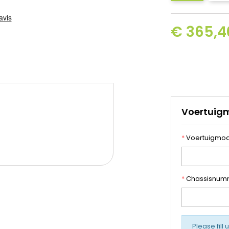
€ 365,40
Voertuig
*
Voertuigmod
*
Chassisnum
Please fill 