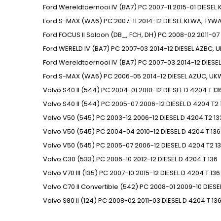
Ford
Wereldtoernooi IV (BA7)
PC
2007-11
2015-01
DIESEL
Ford
S-MAX (WA6)
PC
2007-11
2014-12
DIESEL
KLWA, TYW
Ford
FOCUS II Saloon (DB_, FCH, DH)
PC
2008-02
2011-07
Ford
WERELD IV (BA7)
PC
2007-03
2014-12
DIESEL
AZBC, U
Ford
Wereldtoernooi IV (BA7)
PC
2007-03
2014-12
DIESEL
Ford
S-MAX (WA6)
PC
2006-05
2014-12
DIESEL
AZUC, UK
Volvo
S40 II (544)
PC
2004-01
2010-12
DIESEL
D 4204 T
13
Volvo
S40 II (544)
PC
2005-07
2006-12
DIESEL
D 4204 T2
Volvo
V50 (545)
PC
2003-12
2006-12
DIESEL
D 4204 T2
13
Volvo
V50 (545)
PC
2004-04
2010-12
DIESEL
D 4204 T
136
Volvo
V50 (545)
PC
2005-07
2006-12
DIESEL
D 4204 T2
13
Volvo
C30 (533)
PC
2006-10
2012-12
DIESEL
D 4204 T
136
Volvo
V70 III (135)
PC
2007-10
2015-12
DIESEL
D 4204 T
136
Volvo
C70 II Convertible (542)
PC
2008-01
2009-10
DIESE
Volvo
S80 II (124)
PC
2008-02
2011-03
DIESEL
D 4204 T
13