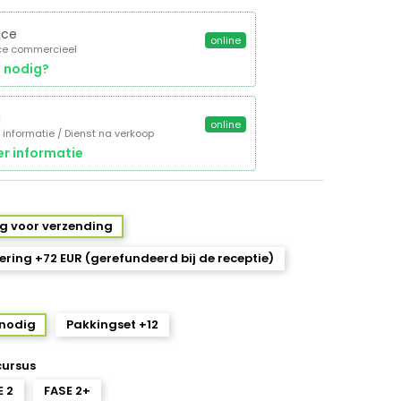
ice
online
ce commercieel
 nodig?
a
online
 informatie / Dienst na verkoop
r informatie
ug voor verzending
ring +72 EUR (gerefundeerd bij de receptie)
 nodig
Pakkingset +12
cursus
E 2
FASE 2+