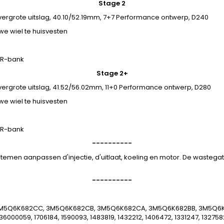
Stage 2
rgrote uitslag, 40.10/52.19mm, 7+7 Performance ontwerp, D240
e wiel te huisvesten
SR-bank
Stage 2+
rgrote uitslag, 41.52/56.02mm, 11+0 Performance ontwerp, D280
e wiel te huisvesten
SR-bank
----------
systemen aanpassen d'injectie, d'uitlaat, koeling en motor. De wast
----------
, 3M5Q6K682CC, 3M5Q6K682CB, 3M5Q6K682CA, 3M5Q6K682BB, 3M5Q6K
00059, 1706184, 1590093, 1483819, 1432212, 1406472, 1331247, 1327582