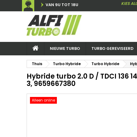
KIES AL
VAN 9U TOT 18U
NIEUWE TURBO
TURBO GEREVISEERD
Thuis
Turbo Hybride
Turbo Hybride
Hyb
Hybride turbo 2.0 D / TDCI 136 
3, 9659667380
Alleen online