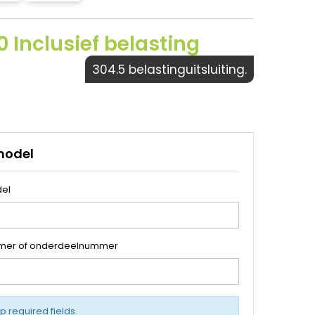
 Inclusief belasting
304.5 belastinguitsluiting.
model
el
mer of onderdeelnummer
up required fields.