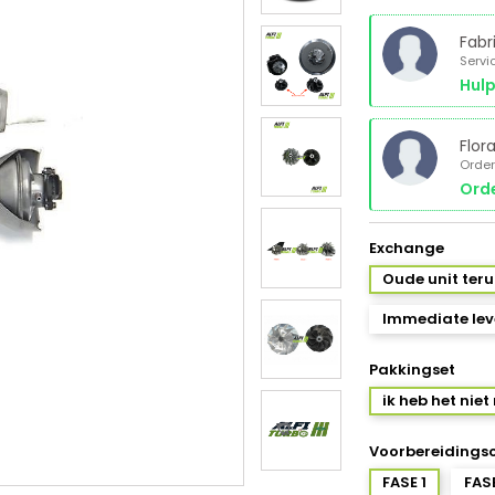
Fabr
Servi
Hulp
Flor
Order
Orde
Exchange
Oude unit ter
Immediate leve
Pakkingset
ik heb het niet
Voorbereidings
FASE 1
FAS