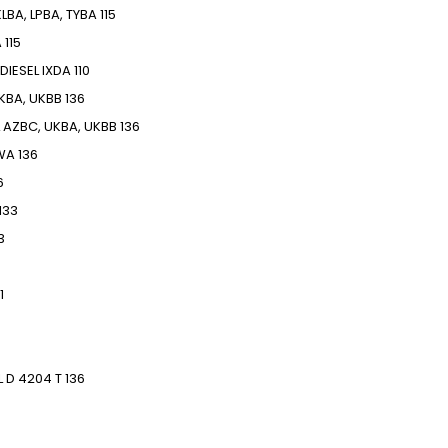
KLBA, LPBA, TYBA
115
A
115
DIESEL
IXDA
110
KBA, UKBB
136
AZBC, UKBA, UKBB
136
WA
136
6
133
3
1
L
D 4204 T
136
6