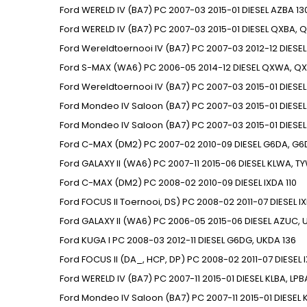
Ford
WERELD IV (BA7)
PC
2007-03
2015-01
DIESEL
AZBA
13
Ford
WERELD IV (BA7)
PC
2007-03
2015-01
DIESEL
QXBA, Q
Ford
Wereldtoernooi IV (BA7)
PC
2007-03
2012-12
DIESEL
Ford
S-MAX (WA6)
PC
2006-05
2014-12
DIESEL
QXWA, QX
Ford
Wereldtoernooi IV (BA7)
PC
2007-03
2015-01
DIESEL
Ford
Mondeo IV Saloon (BA7)
PC
2007-03
2015-01
DIESEL
Ford
Mondeo IV Saloon (BA7)
PC
2007-03
2015-01
DIESEL
Ford
C-MAX (DM2)
PC
2007-02
2010-09
DIESEL
G6DA, G6
Ford
GALAXY II (WA6)
PC
2007-11
2015-06
DIESEL
KLWA, T
Ford
C-MAX (DM2)
PC
2008-02
2010-09
DIESEL
IXDA
110
Ford
FOCUS II Toernooi, DS)
PC
2008-02
2011-07
DIESEL
I
Ford
GALAXY II (WA6)
PC
2006-05
2015-06
DIESEL
AZUC, 
Ford
KUGA I
PC
2008-03
2012-11
DIESEL
G6DG, UKDA
136
Ford
FOCUS II (DA_, HCP, DP)
PC
2008-02
2011-07
DIESEL
Ford
WERELD IV (BA7)
PC
2007-11
2015-01
DIESEL
KLBA, LPB
Ford
Mondeo IV Saloon (BA7)
PC
2007-11
2015-01
DIESEL