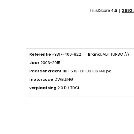
Referentie
HYB17-400-822
Brand.
ALFI TURBO ///
Jaar
2003-2015
Paardenkracht
110 115 131 131 133 136 140 pk
motorcode
DWELLING
verplaatsing
2.0 D / TDCi