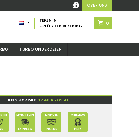
OVER ONS
TEKEN IN

shopping_cart
0
CREËER EEN REKENING
RBO
TURBO ONDERDELEN
02 46 65 09 41
BESOIN D'AIDE ?
NTIE
LIVRAISON
MANUEL
MEILLEUR
NS
EXPRESS
INCLUS
PRIX