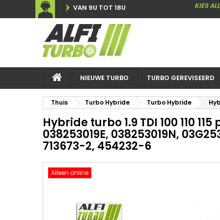
KIES AL
VAN 9U TOT 18U
NIEUWE TURBO
TURBO GEREVISEERD
Thuis
Turbo Hybride
Turbo Hybride
Hyb
Hybride turbo 1.9 TDI 100 110 115
038253019E, 038253019N, 03G25
713673-2, 454232-6
Alleen online