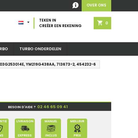
OVER ONS
TEKEN IN

shopping_cart
0
CREËER EEN REKENING
RBO
TURBO ONDERDELEN
9N, 03G253014E, YM219G438AA, 713673-2, 454232-6
02 46 65 09 41
BESOIN D'AIDE ?
NTIE
LIVRAISON
MANUEL
MEILLEUR
NS
EXPRESS
INCLUS
PRIX