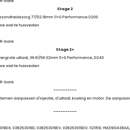
SR-bank
Stage 2
ezondheidszorg.77/52.19mm 11+0 Performance D200
e wiel te huisvesten
SR-bank
Stage 2+
rgrote uitlaat, 39.61/56.02mm 11+0 Performance, D240
e wiel te huisvesten
SR-bank
----------
ystemen aanpassen d'injectie, d'uitlaat, koeling en motor. De aanpa
----------
53019DX, 038253019D, 038253019EV, 038253019DV, 1121159, YM219G43