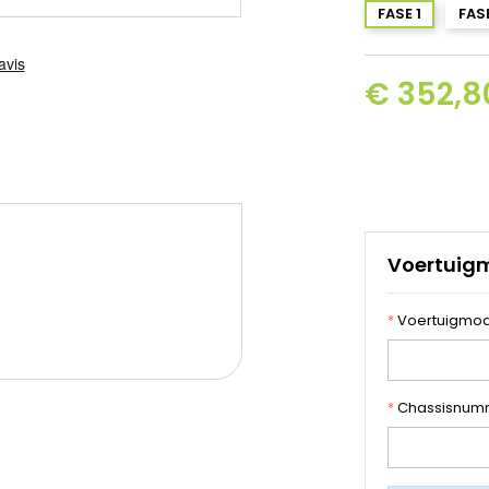
FASE 1
FAS
€ 352,80
Voertuig
*
Voertuigmod
*
Chassisnum