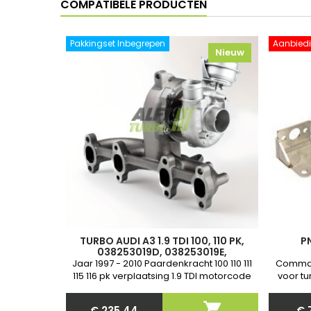
COMPATIBELE PRODUCTEN
Pakkingset Inbegrepen
Aanbiedi
Nieuw
TURBO AUDI A3 1.9 TDI 100, 110 PK,
P
038253019D, 038253019E,
038253019N, 03G253014E,
Jaar 1997 - 2010 Paardenkracht 100 110 111
Comman
03G253014EV, 03G253014EX, 713673-
115 116 pk verplaatsing 1.9 TDI motorcode
voor tu
2, 454232-
ASV AUY AJM AHF ATD AXR BVK 2 jaar
Nieuw 
garantie
communi

€ 235,44
€ 