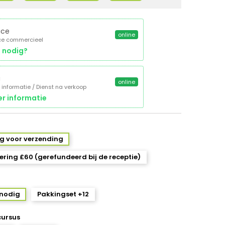
ice
online
ce commercieel
 nodig?
a
online
 informatie / Dienst na verkoop
r informatie
ug voor verzending
ring £60 (gerefundeerd bij de receptie)
 nodig
Pakkingset +12
cursus