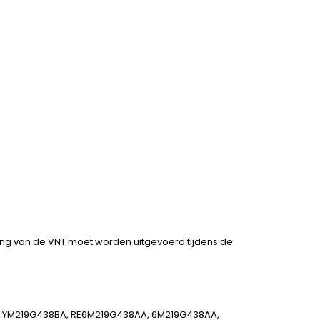
ssing van de VNT moet worden uitgevoerd tijdens de
8AA, YM219G438BA, RE6M219G438AA, 6M219G438AA,