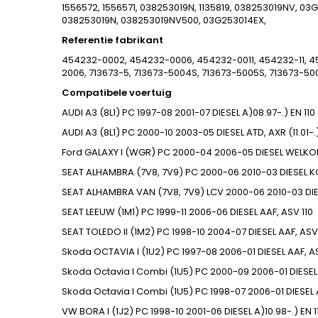
1556572, 1556571, 038253019N, 1135819, 038253019NV, 
038253019N, 038253019NV500, 03G253014EX,
Referentie fabrikant
454232-0002, 454232-0006, 454232-0011, 454232-11, 45
2006, 713673-5, 713673-5004S, 713673-5005S, 713673-50
Compatibele voertuig
AUDI
A3 (8L1)
PC
1997-08
2001-07
DIESEL
A)08.97-.) EN
110
AUDI
A3 (8L1)
PC
2000-10
2003-05
DIESEL
ATD, AXR (11.01-.
Ford
GALAXY I (WGR)
PC
2000-04
2006-05
DIESEL
WELKO
SEAT
ALHAMBRA (7V8, 7V9)
PC
2000-06
2010-03
DIESEL
K
SEAT
ALHAMBRA VAN (7V8, 7V9)
LCV
2000-06
2010-03
DI
SEAT
LEEUW (1M1)
PC
1999-11
2006-06
DIESEL
AAF, ASV
110
SEAT
TOLEDO II (1M2)
PC
1998-10
2004-07
DIESEL
AAF, ASV
Skoda
OCTAVIA I (1U2)
PC
1997-08
2006-01
DIESEL
AAF, A
Skoda
Octavia I Combi (1U5)
PC
2000-09
2006-01
DIESEL
Skoda
Octavia I Combi (1U5)
PC
1998-07
2006-01
DIESEL
VW
BORA I (1J2)
PC
1998-10
2001-06
DIESEL
A)10.98-.) EN
1