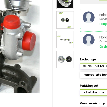
Fabr
Servi
Hulp
Flor
Order
Orde
Exchange
Oude unit ter
Immediate leve
Pakkingset
ik heb het niet
Voorbereidings