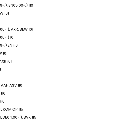
9-.), EN05.00-.)
110
EW
101
00-.), AXR, BEW
101
00-.)
101
9-.) EN
110
EW
101
 AXR
101
1
AAF, ASV
110
116
110
EL
KOM OP
115
L
DE04.00-.), BVK
115