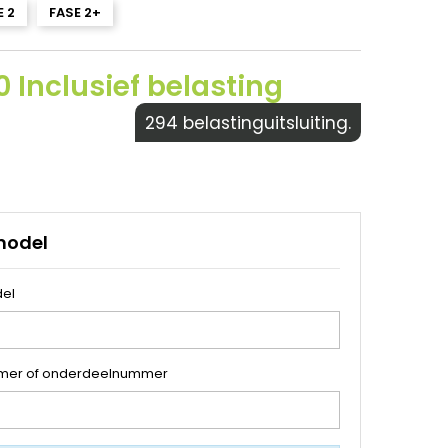
E 2
FASE 2+
 Inclusief belasting
294 belastinguitsluiting.
model
el
mer of onderdeelnummer