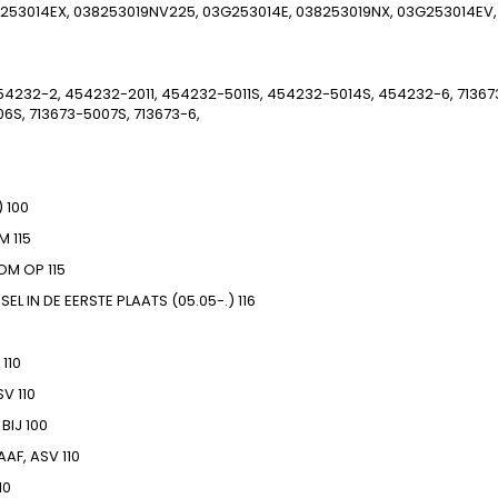
03G253014EX, 038253019NV225, 03G253014E, 038253019NX, 03G253014E
4232-2, 454232-2011, 454232-5011S, 454232-5014S, 454232-6, 713673
06S, 713673-5007S, 713673-6,
)
100
M
115
OM OP
115
ESEL
IN DE EERSTE PLAATS (05.05-.)
116
110
SV
110
BIJ
100
AAF, ASV
110
10