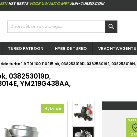
LEEN
HET BESTE
VOOR UW AUTO MET
ALFI-TURBO.COM

TURBO PATROON
HYBRIDE TURBO
VRACHTWAGENTU
ride turbo 1.9 TDI 100 110 115 pk, 038253019D, 038253019E, 03825301
 pk, 038253019D,
3014E, YM219G438AA,
Hybride
GARA
2 A