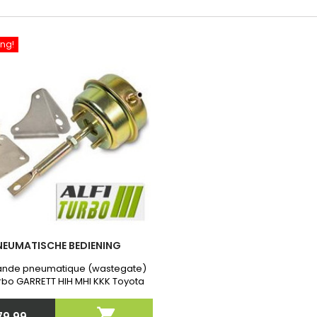
ng!
NEUMATISCHE BEDIENING
de pneumatique (wastegate)
rbo GARRETT HIH MHI KKK Toyota
et Garantie . Après commande
quer nous la Referenties exact

79,99