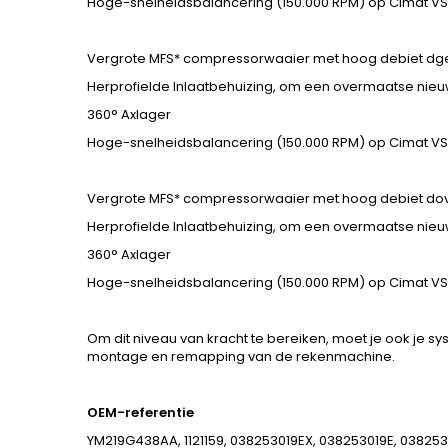
Hoge-snelheidsbalancering (150.000 RPM) op Cimat V
Vergrote MFS* compressorwaaier met hoog debiet dg
Herprofielde Inlaatbehuizing, om een overmaatse nieuw
360° Axlager
Hoge-snelheidsbalancering (150.000 RPM) op Cimat V
Vergrote MFS* compressorwaaier met hoog debiet dove
Herprofielde Inlaatbehuizing, om een overmaatse nieuw
360° Axlager
Hoge-snelheidsbalancering (150.000 RPM) op Cimat V
Om dit niveau van kracht te bereiken, moet je ook je s
montage en remapping van de rekenmachine.
OEM-referentie
YM219G438AA, 1121159, 038253019EX, 038253019E, 0382