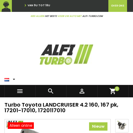
VAN 9U TOT 18U
OVER ONS
KIES ALLEEN
HET BESTE
VOOR UW AUTO MET
ALFI-TURBO.COM

0



shopping_cart
Turbo Toyota LANDCRUISER 4.2 160, 167 pk,
17201-17010, 1720117010
Alleen online
Nieuw