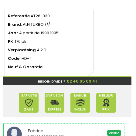
Referentie
AT26-030
Brand.
ALFI TURBO ///
Jaar
A partir de 1990 1995
PK
170 pk
Verplaatsing
4.2 D
Code
1HD-T
Neuf & Garantie
02 46 65 09 41
BESOIN D'AIDE ?
GARANTIE
LIVRAISON
MANUEL
MEILLEUR
2 ANS
EXPRESS
INCLUS
PRIX
Fabrice
online