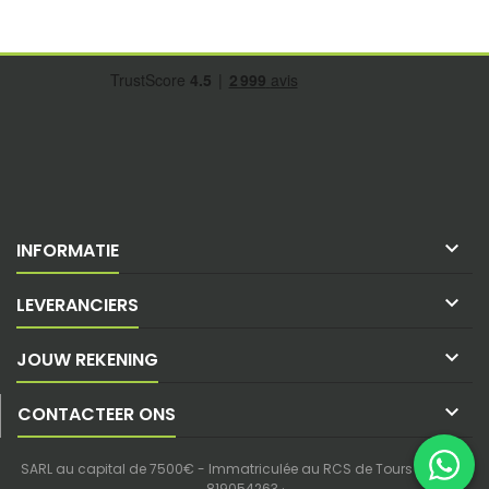

INFORMATIE

LEVERANCIERS

JOUW REKENING

CONTACTEER ONS
SARL au capital de 7500€ - Immatriculée au RCS de Tours - SIREN :
819054263 ·