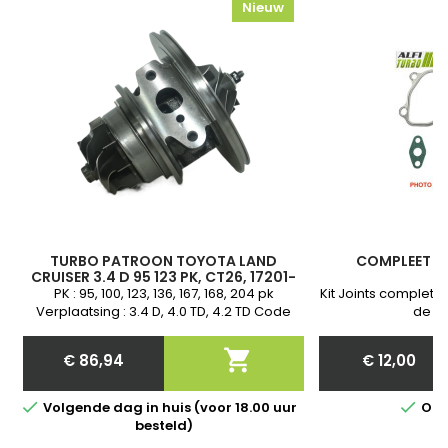
Nieuw
TURBO PATROON TOYOTA LAND
COMPLEET JO
CRUISER 3.4 D 95 123 PK, CT26, 17201-
17010, 17201-17040, 17201-17020
PK : 95, 100, 123, 136, 167, 168, 204 pk
Kit Joints complet 
Verplaatsing : 3.4 D, 4.0 TD, 4.2 TD Code
de jo
: 12HT, 13BT, 1HD-T, 1HDFT, 1HDFTE Jaar : Van
1990 1995 Neuf &amp; Garantie

€ 86,94
€ 12,00
Price
Price


Volgende dag in huis (voor 18.00 uur
Op 
besteld)