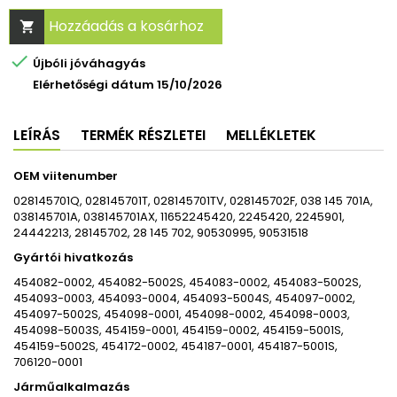
Hozzáadás a kosárhoz


Újbóli jóváhagyás
Elérhetőségi dátum 15/10/2026
LEÍRÁS
TERMÉK RÉSZLETEI
MELLÉKLETEK
OEM viitenumber
028145701Q, 028145701T, 028145701TV, 028145702F, 038 145 701A,
038145701A, 038145701AX, 11652245420, 2245420, 2245901,
24442213, 28145702, 28 145 702, 90530995, 90531518
Gyártói hivatkozás
454082-0002, 454082-5002S, 454083-0002, 454083-5002S,
454093-0003, 454093-0004, 454093-5004S, 454097-0002,
454097-5002S, 454098-0001, 454098-0002, 454098-0003,
454098-5003S, 454159-0001, 454159-0002, 454159-5001S,
454159-5002S, 454172-0002, 454187-0001, 454187-5001S,
706120-0001
Járműalkalmazás