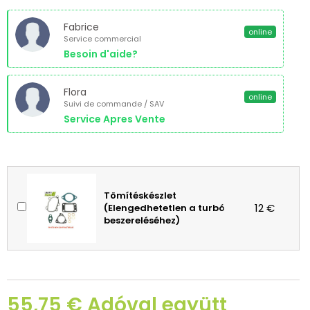
Fabrice
online
Service commercial
Besoin d'aide?
Flora
online
Suivi de commande / SAV
Service Apres Vente
Tömítéskészlet
12 €
(Elengedhetetlen a turbó
beszereléséhez)
55,75 € Adóval együtt