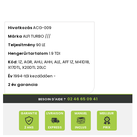
Hivatkozás
ACG-009
Márka
ALFI TURBO ///
Teljesítmény
90 LE
Hengerűrtartalom
1.9 TDI
Kód:
1Z, AGR, AHU, AHH, ALE, AFF 1Z, M41D18,
X17DTL, X20DTL 20LC
Év
1994-től kezdődően -
2 év garancia
02 46 65 09 41
BESOIN D'AIDE ?
GARANTIE
LIVRAISON
MANUEL
MEILLEUR
2 ANS
EXPRESS
INCLUS
PRIX