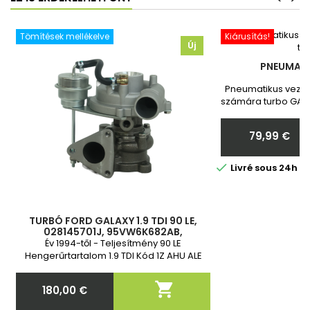
Tömítések mellékelve
Kiárusítás!
Új
PNEUMATI
Pneumatikus vezér
számára turbo GARR
Toyota Vadonatú
Megrendelés ut
79,99 €
nekünk a turbó
Ár

Livré sous 24h 
TURBÓ FORD GALAXY 1.9 TDI 90 LE,
028145701J, 95VW6K682AB,
95VW6K682AA, 028145701Q,
Év 1994-től - Teljesítmény 90 LE
028145702F, 53039700006, 454083-1,
Hengerűrtartalom 1.9 TDI Kód 1Z AHU ALE
454172-1
ALH 2 év garancia

180,00 €
Ár