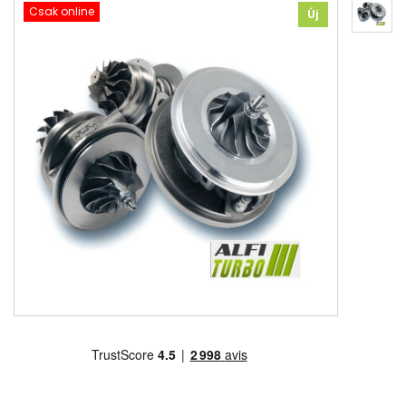
Csak online
Új