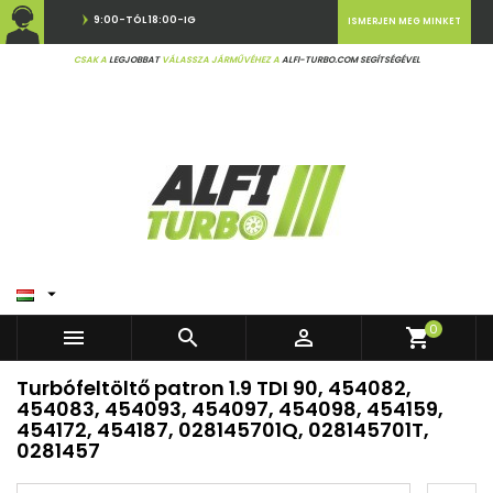
9:00-TÓL 18:00-IG
ISMERJEN MEG MINKET
CSAK A
LEGJOBBAT
VÁLASSZA JÁRMŰVÉHEZ A
ALFI-TURBO.COM SEGÍTSÉGÉVEL

0



shopping_cart
Turbófeltöltő patron 1.9 TDI 90, 454082,
454083, 454093, 454097, 454098, 454159,
454172, 454187, 028145701Q, 028145701T,
0281457