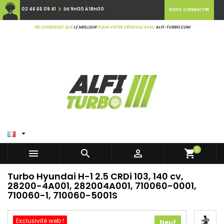
02 46 65 09 41
DE 9H00 À 18H00
NOUS CONNAITRE
NE CHOISISSEZ QUE
LE MEILLEUR
POUR VOTRE VÉHICULE AVEC
ALFI-TURBO.COM

0



shopping_cart
Turbo Hyundai H-1 2.5 CRDi 103, 140 cv,
28200-4A001, 282004A001, 710060-0001,
710060-1, 710060-5001S
Exclusivité web !
Neuf