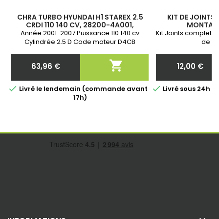
CHRA TURBO HYUNDAI H1 STAREX 2.5
KIT DE JOINTS
CRDI 110 140 CV, 28200-4A001,
MONTAGE
282004A001, 710060-0001, 710060-1,
Année 2001-2007 Puissance 110 140 cv
Kit Joints complet 
710060-5001S
Cylindrée 2.5 D Code moteur D4CB
de vo
Garantie 2 ans

63,96 €
12,00 €
Prix
Prix


Livré le lendemain (commande avant
Livré sous 24h 
17h)