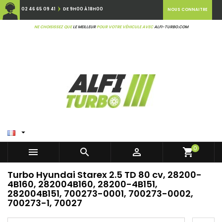
02 46 65 09 41
DE 9H00 À 18H00
NOUS CONNAITRE
NE CHOISISSEZ QUE
LE MEILLEUR
POUR VOTRE VÉHICULE AVEC
ALFI-TURBO.COM

0



shopping_cart
Turbo Hyundai Starex 2.5 TD 80 cv, 28200-
4B160, 282004B160, 28200-4B151,
282004B151, 700273-0001, 700273-0002,
700273-1, 70027