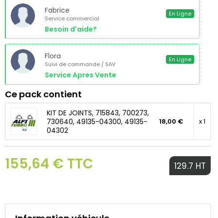
Fabrice
En Ligne
Service commercial
Besoin d'aide?
Flora
En Ligne
Suivi de commande / SAV
Service Apres Vente
Ce pack contient
KIT DE JOINTS, 715843, 700273,
730640, 49135-04300, 49135-
18,00 €
x 1
04302
155,64 € TTC
129.7 HT