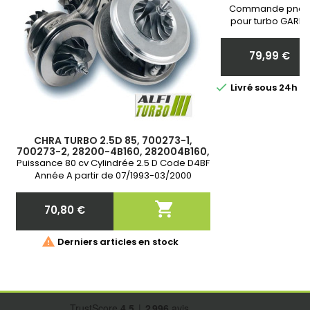
Commande pneum
pour turbo GARRE
Neuf et Garantie 
communiquer nous 
79,99 €
votr
Prix

Livré sous 24h 
CHRA TURBO 2.5D 85, 700273-1,
700273-2, 28200-4B160, 282004B160,
28200-4B151, 282004B151
Puissance 80 cv Cylindrée 2.5 D Code D4BF
Année A partir de 07/1993-03/2000
Garantie 2 ans

70,80 €
Prix

Derniers articles en stock