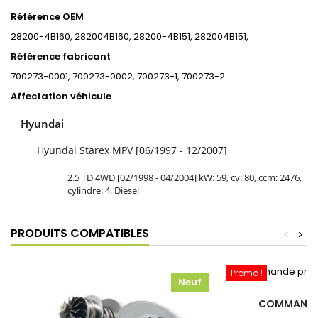
Référence OEM
28200-4B160, 282004B160, 28200-4B151, 282004B151,
Référence fabricant
700273-0001, 700273-0002, 700273-1, 700273-2
Affectation véhicule
Hyundai
Hyundai Starex MPV [06/1997 - 12/2007]
2.5 TD 4WD [02/1998 - 04/2004] kW: 59, cv: 80, ccm: 2476,
cylindre: 4, Diesel
PRODUITS COMPATIBLES
<
>
Promo !
Neuf
COMMANDE