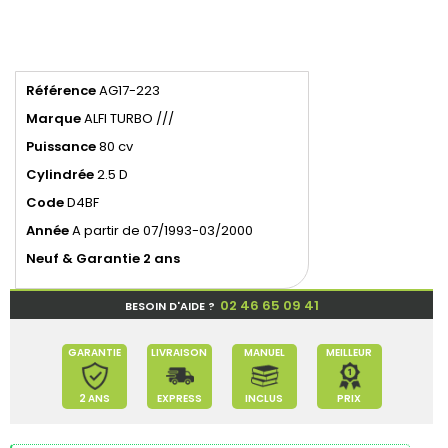
Référence
AG17-223
Marque
ALFI TURBO ///
Puissance
80 cv
Cylindrée
2.5 D
Code
D4BF
Année
A partir de 07/1993-03/2000
Neuf & Garantie 2 ans
02 46 65 09 41
BESOIN D'AIDE ?
GARANTIE
LIVRAISON
MANUEL
MEILLEUR
2 ANS
EXPRESS
INCLUS
PRIX