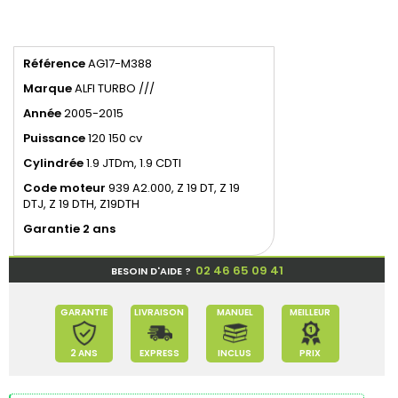
Référence
AG17-M388
Marque
ALFI TURBO ///
Année
2005-2015
Puissance
120 150 cv
Cylindrée
1.9 JTDm, 1.9 CDTI
Code
moteur
939 A2.000, Z 19 DT, Z 19
DTJ, Z 19 DTH, Z19DTH
Garantie 2 ans
02 46 65 09 41
BESOIN D'AIDE ?
GARANTIE
LIVRAISON
MANUEL
MEILLEUR
2 ANS
EXPRESS
INCLUS
PRIX