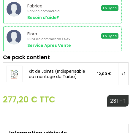
Fabrice
En Ligne
Service commercial
Besoin d'aide?
Flora
En Ligne
Suivi de commande / SAV
Service Apres Vente
Ce pack contient
Kit de Joints (Indispensable
12,00 €
x 1
au montage du Turbo)
277,20 € TTC
231 HT
Information véhicule