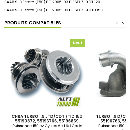
SAAB 9-3 Estate (E50) PC 2005-03 DIESEL Z 19 DT 120
SAAB 9-3 Estate (E50) PC 2005-03 DIESEL Z 19 DTH 150
PRODUITS COMPATIBLES
<
>
Neuf
CHRA TURBO 1.9 JTD/CDTI/TID 150,
TURBO 1.9 D/CDT
55190872, 55196766, 55196859,
55196766, 551
55205356, 55205483, 740067-2,
55205483, 740
Puissance 150 cv Cylindrée 1.9d Code
Puissance 150 cv