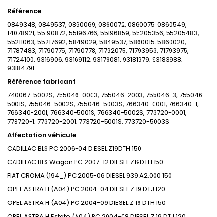
Référence
0849348, 0849537, 0860069, 0860072, 0860075, 0860549,
14078921, 55190872, 55196766, 55196859, 55205356, 55205483,
55211063, 55217692, 5849029, 5849537, 5860015, 5860020,
71787483, 71790775, 71790778, 71792075, 71793953, 71793975,
71724100, 9316906, 93169112, 93179081, 93181979, 93183988,
93184791
Référence fabricant
740067-5002S, 755046-0003, 755046-2003, 755046-3, 755046-
5001S, 755046-5002S, 755046-5003S, 766340-0001, 766340-1,
766340-2001, 766340-5001S, 766340-5002S, 773720-0001,
773720-1, 773720-2001, 773720-5001S, 773720-5003S
Affectation véhicule
CADILLAC BLS PC 2006-04 DIESEL Z19DTH 150
CADILLAC BLS Wagon PC 2007-12 DIESEL Z19DTH 150
FIAT CROMA (194_) PC 2005-06 DIESEL 939 A2.000 150
OPEL ASTRA H (A04) PC 2004-04 DIESEL Z 19 DTJ 120
OPEL ASTRA H (A04) PC 2004-09 DIESEL Z 19 DTH 150
OPEL ASTRA H Estate (A04) PC 2004-08 DIESEL Z 19 DTJ 120