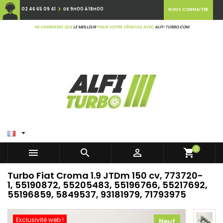
02 46 65 09 41
DE 9H00 À 18H00
NOUS CONNAITRE
NE CHOISISSEZ QUE
LE MEILLEUR
POUR VOTRE VÉHICULE AVEC
ALFI-TURBO.COM

0



shopping_cart
Turbo Fiat Croma 1.9 JTDm 150 cv, 773720-
1, 55190872, 55205483, 55196766, 55217692,
55196859, 5849537, 93181979, 71793975
Exclusivité web !
Neuf