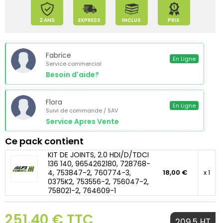
2 ANS
EXPRESS
INCLUS
PRIX
Fabrice
En Ligne
Service commercial
Besoin d'aide?
Flora
En Ligne
Suivi de commande / SAV
Service Apres Vente
Ce pack contient
KIT DE JOINTS, 2.0 HDI/D/TDCI
136 140, 9654262180, 728768-
4, 753847-2, 760774-3,
18,00 €
x 1
0375K2, 753556-2, 756047-2,
758021-2, 764609-1
251,40 € TTC
209.5 HT