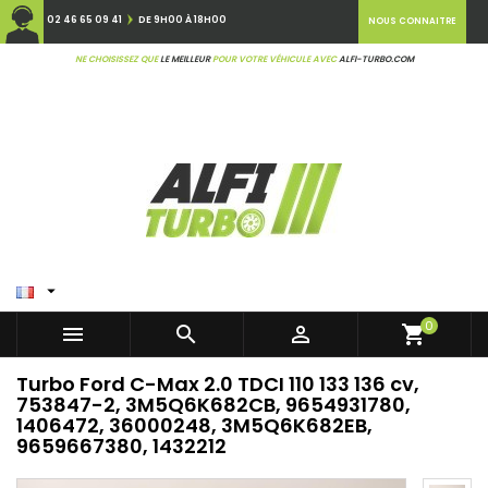
02 46 65 09 41
DE 9H00 À 18H00
NOUS CONNAITRE
NE CHOISISSEZ QUE
LE MEILLEUR
POUR VOTRE VÉHICULE AVEC
ALFI-TURBO.COM

0



shopping_cart
Turbo Ford C-Max 2.0 TDCI 110 133 136 cv,
753847-2, 3M5Q6K682CB, 9654931780,
1406472, 36000248, 3M5Q6K682EB,
9659667380, 1432212