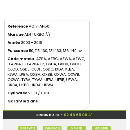
Référence
AG17-AN50
Marque
ALFI TURBO ///
Année
2003 - 2016
Puissance
110, 115, 130, 131, 133, 136, 140 cv
Code moteur
AZBA, AZBC, AZWA, AZWC,
D 4204 T, D 4204 T2, G6DA, G6DB, G6DC,
G6DD, G6DE, G6DF, G6DG, IXDA, KLBA,
KLWA, LPBA, QXBA, QXBB, QXWA, QXWB,
QXWC, TYBA, TYWA, UFBA, UFBB, UFWA,
UKBA, UKBB, UKDA, UKWA
Cylindrée
2.0 D / TDCi
Garantie 2 ans
02 46 65 09 41
BESOIN D'AIDE ?
GARANTIE
LIVRAISON
MANUEL
MEILLEUR