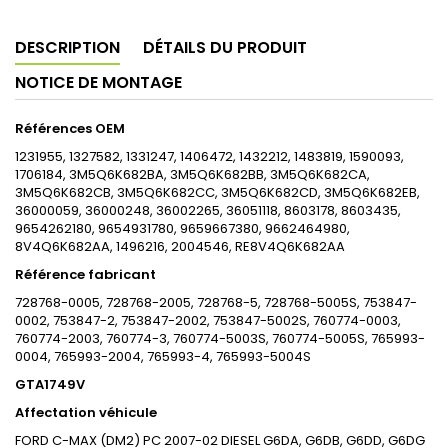
DESCRIPTION
DÉTAILS DU PRODUIT
NOTICE DE MONTAGE
Références OEM
1231955, 1327582, 1331247, 1406472, 1432212, 1483819, 1590093,
1706184, 3M5Q6K682BA, 3M5Q6K682BB, 3M5Q6K682CA,
3M5Q6K682CB, 3M5Q6K682CC, 3M5Q6K682CD, 3M5Q6K682EB,
36000059, 36000248, 36002265, 36051118, 8603178, 8603435,
9654262180, 9654931780, 9659667380, 9662464980,
8V4Q6K682AA, 1496216, 2004546, RE8V4Q6K682AA
Référence fabricant
728768-0005, 728768-2005, 728768-5, 728768-5005S, 753847-
0002, 753847-2, 753847-2002, 753847-5002S, 760774-0003,
760774-2003, 760774-3, 760774-5003S, 760774-5005S, 765993-
0004, 765993-2004, 765993-4, 765993-5004S
GTA1749V
Affectation véhicule
FORD C-MAX (DM2) PC 2007-02 DIESEL G6DA, G6DB, G6DD, G6DG