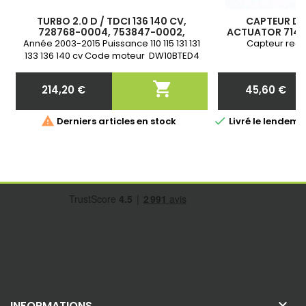
TURBO 2.0 D / TDCI 136 140 CV,
CAPTEUR DE
728768-0004, 753847-0002,
ACTUATOR 71430
760774-3, 3M5Q6K682BB,
753556, 753847
Année 2003-2015 Puissance 110 115 131 131
Capteur reco
3M5Q6K682CD, 9654262180,
7
133 136 140 cv Code moteur DW10BTED4
9654931780, 9659667380
Cylindrée 2.0 D / TDCi Garantie 2 ans

214,20 €
45,60 €
Prix
Prix


Derniers articles en stock
Livré le lende

INFORMATIONS