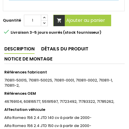
Ajouter au panier
Quantité


Livraison 3-5 jours ouvrés (stock fournisseur)
DESCRIPTION
DÉTAILS DU PRODUIT
NOTICE DE MONTAGE
Références fabricant
710811-5001S, 710811-5002S, 710811-0001, 710811-0002, 710811-1,
710811-2,
Références OEM
46769104, 60816577, 55191597, 71723492, 71783322, 71785262,
Affectation véhicule
Alfa Romeo 156 2.4 JTD 140 cv à partir de 2000-
Alfa Romeo 156 2.4 JTD 150 cv à partir de 2000-