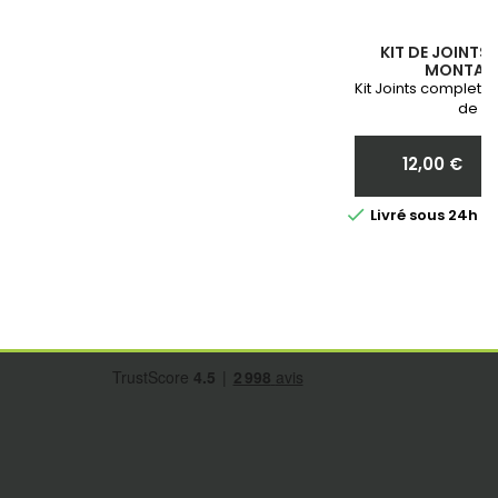
KIT DE JOINTS
MONTAGE
Kit Joints complet 
de vo
12,00 €
Prix

Livré sous 24h 