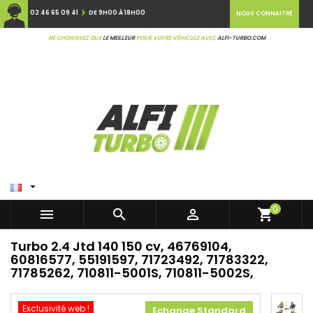
02 46 65 09 41
DE 9H00 À 18H00
NOUS CONNAITRE
NE CHOISISSEZ QUE
LE MEILLEUR
POUR VOTRE VÉHICULE AVEC
ALFI-TURBO.COM

0



shopping_cart
Turbo 2.4 Jtd 140 150 cv, 46769104,
60816577, 55191597, 71723492, 71783322,
71785262, 710811-5001S, 710811-5002S,
Exclusivité web !
Echange Standard