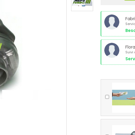
Fabr
Servi
Beso
Flor
Suivi
Serv