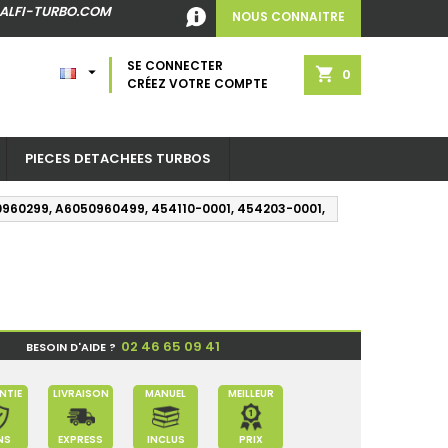
ALFI-TURBO.COM
NOUS CONNAITRE
SE CONNECTER

shopping_cart
0
CRÉEZ VOTRE COMPTE
PIECES DETACHEES TURBOS
960299, A6050960499, 454110-0001, 454203-0001,
02 46 65 09 41
BESOIN D'AIDE ?
NTIE
LIVRAISON
MANUEL
MEILLEUR
NS
EXPRESS
INCLUS
PRIX