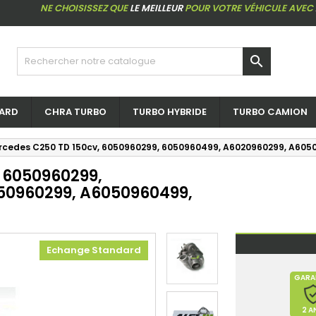
NE CHOISISSEZ QUE
LE MEILLEUR
POUR VOTRE VÉHICULE AVEC

ARD
CHRA TURBO
TURBO HYBRIDE
TURBO CAMION
rcedes C250 TD 150cv, 6050960299, 6050960499, A6020960299, A6050
 6050960299,
50960299, A6050960499,
Echange Standard
GARA
2 A