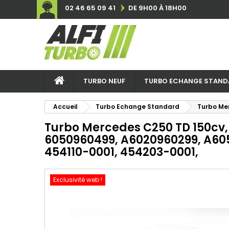
02 46 65 09 41
DE 9H00 À 18H00
TURBO NEUF
TURBO ECHANGE STAND
Accueil
Turbo Echange Standard
Turbo Me
Turbo Mercedes C250 TD 150cv,
6050960499, A6020960299, A60
454110-0001, 454203-0001,
Exclusivité web !