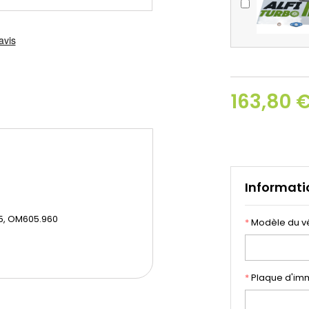
163,80 
Informati
5, OM605.960
*
Modèle du v
*
Plaque d'imm