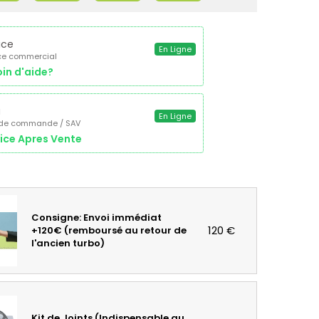
ice
En Ligne
ce commercial
in d'aide?
a
En Ligne
 de commande / SAV
ice Apres Vente
Consigne: Envoi immédiat
120 €
+120€ (remboursé au retour de
l'ancien turbo)
Kit de Joints (Indispensable au