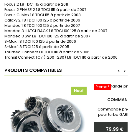
Focus 2 1.8 TDCI 115 à partir de 2011
Focus 2 PHASE 2 1.8 TDCI 115 à partir de 2007
Focus C-Max 1.8 TDCI 115 à partir de 2003
Galaxy 2 1.8 TDCI 100 125 à partir de 2006
Mondeo 1.8 TDCI 100 125 à partir de 2007
Mondeo 3 HATCHBACK 1.8 TDCI 100 125 à partir de 2007
Mondeo 3 SW 1.8 TDCI 100 125 à partir de 2007
S-Max 1.8 TDCI 100 125 à partir de 2006
S-Max 1.8 TDCI 125 à partir de 2005
Tourneo Connect 1.8 TDCI 110 à partir de 2006
Transit Connect TC7 (T200 T230) 1.8 TDCI 110 à partir de 2006
PRODUITS COMPATIBLES
<
>
Promo !
Neuf
COMMANDE
Commande pneum
pour turbo GARRE
Neuf et Garantie 
communiquer nous 
79,99 €
votr