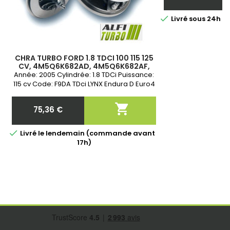
Prix

Livré sous 24h 
CHRA TURBO FORD 1.8 TDCI 100 115 125
CV, 4M5Q6K682AD, 4M5Q6K682AF,
4M5Q6K682AG, 742110-0004,
Année: 2005 Cylindrée: 1.8 TDCi Puissance:
758532-0012, 763647-0014
115 cv Code: F9DA TDci LYNX Endura D Euro4
Garantie 2 ans

75,36 €
Prix

Livré le lendemain (commande avant
17h)