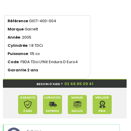
Référence
GX17-400-004
Marque
Garrett
Année
: 2005
Cylindrée
: 1.8 TDCi
Puissance
: 115 cv
Code
: F9DA TDci LYNX Endura D Euro4
Garantie 2 ans
02 46 65 09 41
BESOIN D'AIDE ?
GARANTIE
LIVRAISON
MANUEL
MEILLEUR
2 ANS
EXPRESS
INCLUS
PRIX