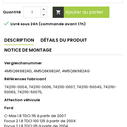
Ajouter au panier
Quantité


Livré sous 24h (commande avant 17h)
DESCRIPTION
DÉTAILS DU PRODUIT
NOTICE DE MONTAGE
Vergleichsnummer
4M5Q6K682AD, 4M5Q6K682AF, 4M5Q6K682AG
Références fabricant
742110-0004, 742110-0006, 742110-0007, 742110-5004S, 742110-
5006S, 742110-5007S,
Affection véhicule
Ford
C-Max 1.8 TDCI 115 à partir de 2007
Focus 2 1.8 TDCI 100 125 à partir de 2004
Focus 2 1.8 TDCI 115 à partir de 2004