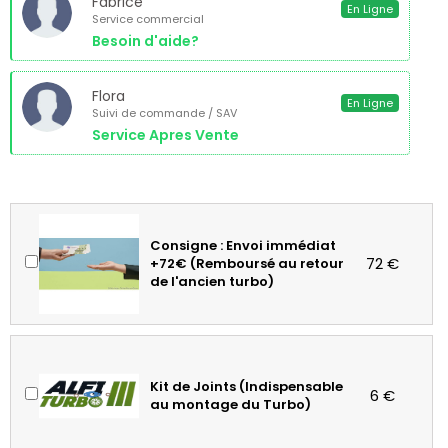
Fabrice
En Ligne
Service commercial
Besoin d'aide?
Flora
En Ligne
Suivi de commande / SAV
Service Apres Vente
Consigne : Envoi immédiat
72 €
+72€ (Remboursé au retour
de l'ancien turbo)
Kit de Joints (Indispensable
6 €
au montage du Turbo)