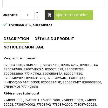
Ajouter au panier
Quantité


Livraison 3-5 jours ouvrés
DESCRIPTION
DÉTAILS DU PRODUIT
NOTICE DE MONTAGE
Vergleichsnummer
8200646108, 7711497063, 7701477853, 8201124252, 8201051044,
8200741580, 8200741579A, 8200741579, 8200695786,
8200583860, 7701477162, 8201051044A, 8200741580,
8200740282E, 8200740282, 8200732546, 1441100Q1C,
1441100Q0G, 1441100K0F, 8200673417D, 8200673417, 8200638766,
7711497401, 7701478918
Références fabricant
774833-0001, 774833-1, 774833-2001, 774833-5001S, 774833-
5002S, 773087-0002, 773087-2, 773087-2002, 773087-5002S,