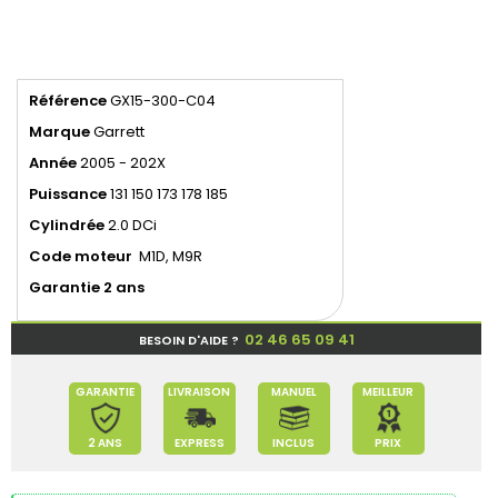
Référence
GX15-300-C04
Marque
Garrett
Année
2005 - 202X
Puissance
131 150 173 178 185
Cylindrée
2.0 DCi
Code moteur
M1D, M9R
Garantie 2 ans
02 46 65 09 41
BESOIN D'AIDE ?
GARANTIE
LIVRAISON
MANUEL
MEILLEUR
2 ANS
EXPRESS
INCLUS
PRIX