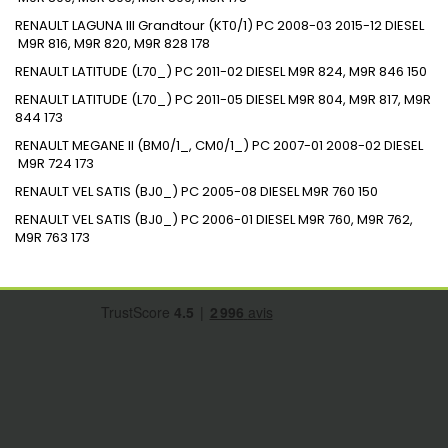
RENAULT
LAGUNA III Grandtour (KT0/1)
PC
2008-03
2015-12
DIESEL
M9R 816, M9R 820, M9R 828
178
RENAULT
LATITUDE (L70_)
PC
2011-02
DIESEL
M9R 824, M9R 846
150
RENAULT
LATITUDE (L70_)
PC
2011-05
DIESEL
M9R 804, M9R 817, M9R
844
173
RENAULT
MEGANE II (BM0/1_, CM0/1_)
PC
2007-01
2008-02
DIESEL
M9R 724
173
RENAULT
VEL SATIS (BJ0_)
PC
2005-08
DIESEL
M9R 760
150
RENAULT
VEL SATIS (BJ0_)
PC
2006-01
DIESEL
M9R 760, M9R 762,
M9R 763
173