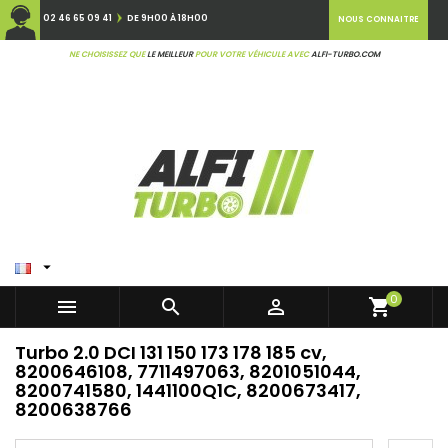
02 46 65 09 41
DE 9H00 À 18H00
NOUS CONNAITRE
NE CHOISISSEZ QUE
LE MEILLEUR
POUR VOTRE VÉHICULE AVEC
ALFI-TURBO.COM

0



shopping_cart
Turbo 2.0 DCI 131 150 173 178 185 cv,
8200646108, 7711497063, 8201051044,
8200741580, 1441100Q1C, 8200673417,
8200638766