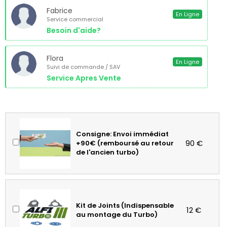
Fabrice
En Ligne
Service commercial
Besoin d'aide?
Flora
En Ligne
Suivi de commande / SAV
Service Apres Vente
Consigne: Envoi immédiat
90 €
+90€ (remboursé au retour
de l'ancien turbo)
Kit de Joints (Indispensable
12 €
au montage du Turbo)