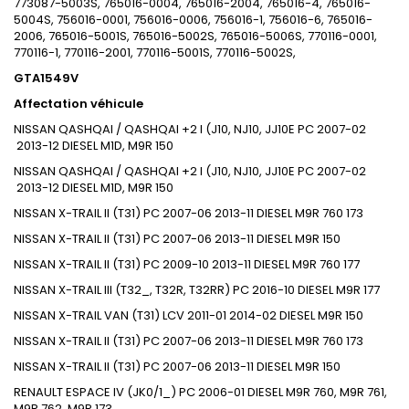
773087-5003S, 765016-0004, 765016-2004, 765016-4, 765016-
5004S, 756016-0001, 756016-0006, 756016-1, 756016-6, 765016-
2006, 765016-5001S, 765016-5002S, 765016-5006S, 770116-0001,
770116-1, 770116-2001, 770116-5001S, 770116-5002S,
GTA1549V
Affectation véhicule
NISSAN
QASHQAI / QASHQAI +2 I (J10, NJ10, JJ10E
PC
2007-02
2013-12
DIESEL
M1D, M9R
150
NISSAN
QASHQAI / QASHQAI +2 I (J10, NJ10, JJ10E
PC
2007-02
2013-12
DIESEL
M1D, M9R
150
NISSAN
X-TRAIL II (T31)
PC
2007-06
2013-11
DIESEL
M9R 760
173
NISSAN
X-TRAIL II (T31)
PC
2007-06
2013-11
DIESEL
M9R
150
NISSAN
X-TRAIL II (T31)
PC
2009-10
2013-11
DIESEL
M9R 760
177
NISSAN
X-TRAIL III (T32_, T32R, T32RR)
PC
2016-10
DIESEL
M9R
177
NISSAN
X-TRAIL VAN (T31)
LCV
2011-01
2014-02
DIESEL
M9R
150
NISSAN
X-TRAIL II (T31)
PC
2007-06
2013-11
DIESEL
M9R 760
173
NISSAN
X-TRAIL II (T31)
PC
2007-06
2013-11
DIESEL
M9R
150
RENAULT
ESPACE IV (JK0/1_)
PC
2006-01
DIESEL
M9R 760, M9R 761,
M9R 762, M9R
173