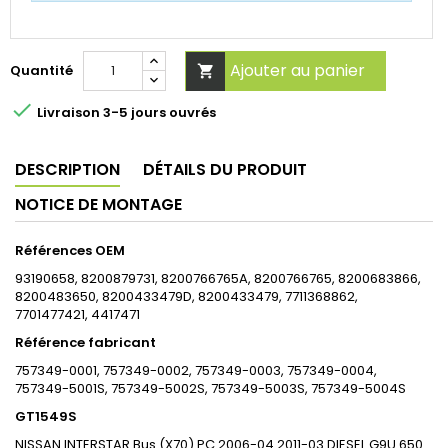
Ajouter au panier
Quantité


Livraison 3-5 jours ouvrés
DESCRIPTION
DÉTAILS DU PRODUIT
NOTICE DE MONTAGE
Références OEM
93190658, 8200879731, 8200766765A, 8200766765, 8200683866,
8200483650, 8200433479D, 8200433479, 7711368862,
7701477421, 4417471
Référence fabricant
757349-0001, 757349-0002, 757349-0003, 757349-0004,
757349-5001S, 757349-5002S, 757349-5003S, 757349-5004S
GT1549S
NISSAN
INTERSTAR Bus (X70)
PC
2006-04
2011-03
DIESEL
G9U 650