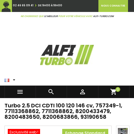
02 46 65 09 41
DE 9H00 À 18H00
NOUS CONNAITRE
NE CHOISISSEZ QUE
LE MEILLEUR
POUR VOTRE VÉHICULE AVEC
ALFI-TURBO.COM

0



shopping_cart
Turbo 2.5 DCI CDTI 100 120 146 cv, 757349-1,
77113368862, 7711368862, 8200433479,
8200483650, 8200683866, 93190658
Exclusivité web !
Echange Standard