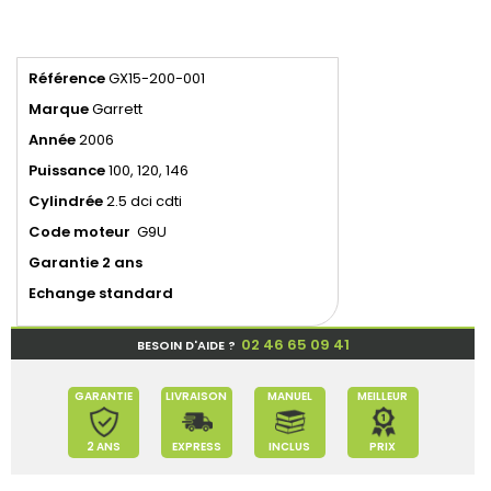
Référence
GX15-200-001
Marque
Garrett
Année
2006
Puissance
100, 120, 146
Cylindrée
2.5 dci cdti
Code moteur
G9U
Garantie 2 ans
Echange standard
02 46 65 09 41
BESOIN D'AIDE ?
GARANTIE
LIVRAISON
MANUEL
MEILLEUR
2 ANS
EXPRESS
INCLUS
PRIX