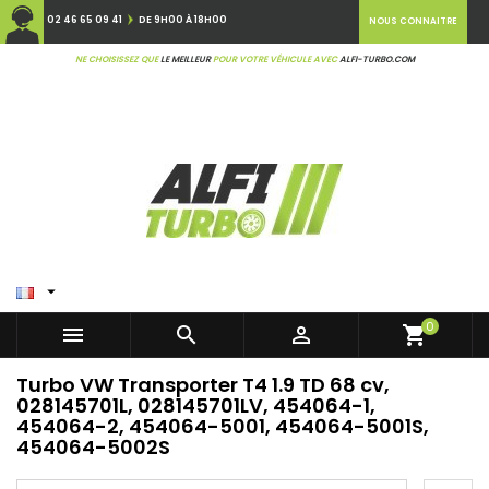
02 46 65 09 41
DE 9H00 À 18H00
NOUS CONNAITRE
NE CHOISISSEZ QUE
LE MEILLEUR
POUR VOTRE VÉHICULE AVEC
ALFI-TURBO.COM

0



shopping_cart
Turbo VW Transporter T4 1.9 TD 68 cv,
028145701L, 028145701LV, 454064-1,
454064-2, 454064-5001, 454064-5001S,
454064-5002S