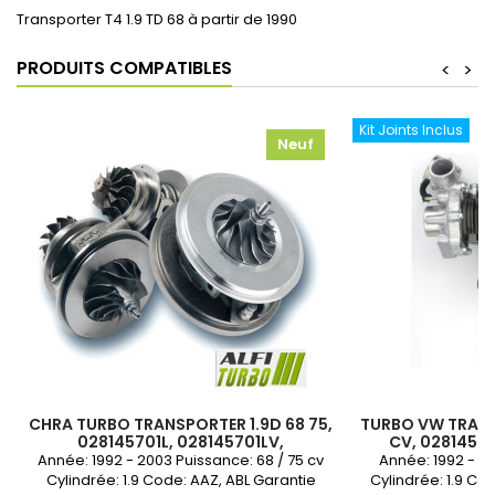
Transporter T4 1.9 TD 68 à partir de 1990
PRODUITS COMPATIBLES
<
>
Kit Joints Inclus
Neuf
CHRA TURBO TRANSPORTER 1.9D 68 75,
TURBO VW TRANSP
028145701L, 028145701LV,
CV, 02814570
028145701LX, 454064-2, 454064-1
454064-1, 4540
Année: 1992 - 2003 Puissance: 68 / 75 cv
Année: 1992 - 2
454064-5001
Cylindrée: 1.9 Code: AAZ, ABL Garantie
Cylindrée: 1.9 Co