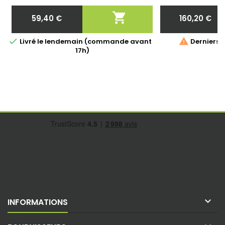
2 ans

59,40 €
160,20 €
Prix
Prix


Livré le lendemain (commande avant
Derniers a
17h)

INFORMATIONS