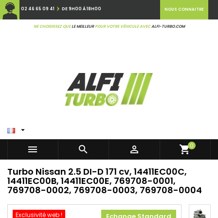
02 46 65 09 41
DE 9H00 À 18H00
NOUS CONNAITRE
NE CHOISISSEZ QUE
LE MEILLEUR
POUR VOTRE VÉHICULE AVEC
ALFI-TURBO.COM

0



shopping_cart
Turbo Nissan 2.5 DI-D 171 cv, 14411EC00C,
14411EC00B, 14411EC00E, 769708-0001,
769708-0002, 769708-0003, 769708-0004
Exclusivité web !
Echange Standard