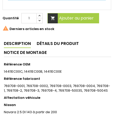
Ajouter au panier
Quantité


Derniers articles en stock
DESCRIPTION
DÉTAILS DU PRODUIT
NOTICE DE MONTAGE
Référence OEM
14411EC00C, 14411EC00B, 14411EC00E
Référence fabricant
769708-0001, 769708-0002, 769708-0003, 769708-0004, 769708-
1, 769708-2, 769708-3, 769708-4, 769708-5003S, 769708-5004S
Affectation véhicule
Nissan
Navara 2.5 DI 143 à partir de 200