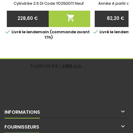
769708-4, 769708-5003S
7697
Cylindrée 2.5 DI Code YD25DDTI Neuf
Année A partir de
&amp; Garantie 2 ans

228,60 €
82,20 €
Prix
Prix


Livré le lendemain (commande avant
Livré le lende
17h)

INFORMATIONS

FOURNISSEURS