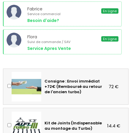
Fabrice
En Ligne
Service commercial
Besoin d'aide?
Flora
En Ligne
Suivi de commande / SAV
Service Apres Vente
Consigne : Envoi immédiat
72 €
+72€ (Remboursé au retour
de l'ancien turbo)
Kit de Joints (Indispensable
14.4 €
au montage du Turbo)