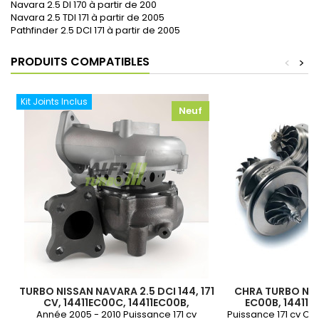
Navara 2.5 DI 170 à partir de 200
Navara 2.5 TDI 171 à partir de 2005
Pathfinder 2.5 DCI 171 à partir de 2005
PRODUITS COMPATIBLES
<
>
Kit Joints Inclus
Neuf
TURBO NISSAN NAVARA 2.5 DCI 144, 171
CHRA TURBO NISSA
CV, 14411EC00C, 14411EC00B,
EC00B, 14411-
14411EC00E, 769708-2, 769708-3,
14411EB71B, 1441
Année 2005 - 2010 Puissance 171 cv
Puissance 171 cv Cy