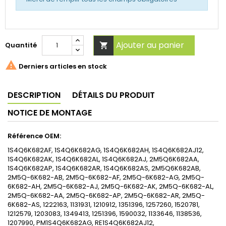
Ajouter au panier
Quantité


Derniers articles en stock
DESCRIPTION
DÉTAILS DU PRODUIT
NOTICE DE MONTAGE
Référence OEM:
1S4Q6K682AF, 1S4Q6K682AG, 1S4Q6K682AH, 1S4Q6K682AJ12,
1S4Q6K682AK, 1S4Q6K682AL, 1S4Q6K682AJ, 2M5Q6K682AA,
1S4Q6K682AP, 1S4Q6K682AR, 1S4Q6K682AS, 2M5Q6K682AB,
2M5Q-6K682-AB, 2M5Q-6K682-AF, 2M5Q-6K682-AG, 2M5Q-
6K682-AH, 2M5Q-6K682-AJ, 2M5Q-6K682-AK, 2M5Q-6K682-AL,
2M5Q-6K682-AA, 2M5Q-6K682-AP, 2M5Q-6K682-AR, 2M5Q-
6K682-AS, 1222163, 1131931, 1210912, 1351396, 1257260, 1520781,
1212579, 1203083, 1349413, 1251396, 1590032, 1133646, 1138536,
1207990, PM1S4Q6K682AG, RE1S4Q6K682AJ12,