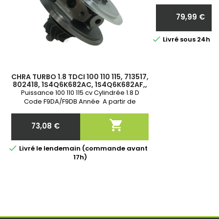
Neuf et Garantie 
communiquer nous 
79,99 €
votr
Prix

Livré sous 24h 
CHRA TURBO 1.8 TDCI 100 110 115, 713517,
802418, 1S4Q6K682AC, 1S4Q6K682AF,,
1S4Q6K682AG, 1S4Q6K682AH,
Puissance 100 110 115 cv Cylindrée 1.8 D
1S4Q6K682AJ, 1S4Q6K682AK
Code F9DA/F9DB Année A partir de
03/2001-11/2004 Garantie 2 ans

73,08 €
Prix

Livré le lendemain (commande avant
17h)