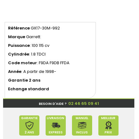
Référence
GX17-30M-992
Marque
Garrett
Puissance
: 100 115 cv
Cylindrée
: 1.8 TDCI
Code
moteur
: F9DA F9DB FFDA
Année
: A partir de 1998-
Garantie 2 ans
Echange standard
02 46 65 09 41
BESOIN D'AIDE ?
GARANTIE
LIVRAISON
MANUEL
MEILLEUR
2 ANS
EXPRESS
INCLUS
PRIX