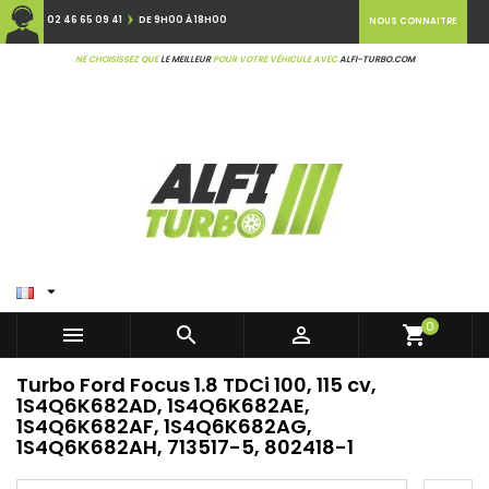
02 46 65 09 41
DE 9H00 À 18H00
NOUS CONNAITRE
NE CHOISISSEZ QUE
LE MEILLEUR
POUR VOTRE VÉHICULE AVEC
ALFI-TURBO.COM

0



shopping_cart
Turbo Ford Focus 1.8 TDCi 100, 115 cv,
1S4Q6K682AD, 1S4Q6K682AE,
1S4Q6K682AF, 1S4Q6K682AG,
1S4Q6K682AH, 713517-5, 802418-1