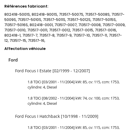
Références fabricant:
802418-5001S, 802418-9001S, 713517-5007S, 713517-5008S, 713517-
5009S, 713517-5010S, 713517-5011S, 713517-5012S, 713517-5015S,
713517-5016S, 802418-0001, 713517-0007, 713517-0008, 713517-0009,
713517-0010, 713517-0011, 713517-0012, 713517-0015, 713517-0016,
802418-1, 713517-7, 713517-8, 713517-9, 713517-10, 713517-11, 713517-
12, 713517-15, 713517-16,
Affectation véhicule
Ford
Ford Focus I Estate [02/1999 - 12/2007]
1.8 TDCi [03/2001 - 11/2004] kW: 85, cv: 115, ccm: 1753,
cylindre: 4, Diesel
1.8 TDCi [08/2002 - 11/2004] kW: 74, cv: 100, ccm: 1753,
cylindre: 4, Diesel
Ford Focus I Hatchback [10/1998 - 11/2009]
1.8 TDCi [03/2001 - 11/2004] kW: 85, cv: 115, ccm: 1753,