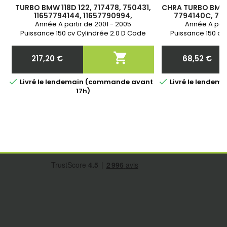
TURBO BMW 118D 122, 717478, 750431,
CHRA TURBO BMW 
11657794144, 11657790994,
7794140C, 779
11657787626, 11657787628
7794144, 7794144
Année A partir de 2001 - 2005
Année A part
0004, 7
Puissance 150 cv Cylindrée 2.0 D Code
Puissance 150 cv
moteur M47TU M47N204D4 Neuf &amp;
moteur M47TU M47
Garantie 2 ans DURITE ALIMENTATION HUILE
DURITE ALIMENTAT

217,20 €
68,52 €
A REMPLACER IMPERATIVEMENT
DANS A
Prix
Prix


Livré le lendemain (commande avant
Livré le lende
17h)