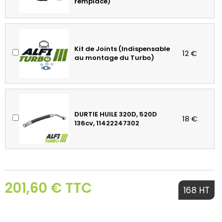
remplacé)
Kit de Joints (Indispensable
12 €
au montage du Turbo)
DURTIE HUILE 320D, 520D
18 €
136cv, 11422247302
201,60 € TTC
168 HT