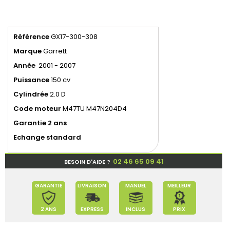
Référence
GX17-300-308
Marque
Garrett
Année
2001 - 2007
Puissance
150 cv
Cylindrée
2.0 D
Code
moteur
M47TU M47N204D4
Garantie 2 ans
Echange standard
02 46 65 09 41
BESOIN D'AIDE ?
GARANTIE
LIVRAISON
MANUEL
MEILLEUR
2 ANS
EXPRESS
INCLUS
PRIX