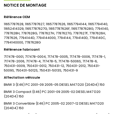
NOTICE DE MONTAGE
Référence OEM
11657787628, 11657787627, 11657787626, 11657794144, 11657794140,
11652414329, 11657787627G, 11657787626F, 11657787628G, 7794140,
7787628H, 7787628G, 7787627H, 7787627G, 7787627F, 7787626H,
7787626, 7794144D, 7794144000, 7794144, 7794140D, 7794140C,
7794140000, 7787628G
Référence fabricant
717478-0001, 717478-0004, 717478-0005, 717478-0006, 717478-1,
717478-2006, 717478-4, 717478-5, 717478-5006S, 717478-6,
750431-0009, 750431-0012, 750431-12, 750431-2012, 750431-
5009S, 750431-5012S, 750431-5013S, 750431-9
Affectation véhicule
BMW
3 (E46)
PC
2001-09
2005-05
DIESEL
M47 D20 (204D4)
150
BMW
3 Compact (E46)
PC
2001-09
2005-02
DIESEL
M47 D20
(204D4)
150
BMW
3 Convertible (E46)
PC
2005-02
2007-12
DIESEL
M47 D20
(204D4)
150