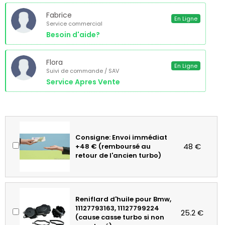
Fabrice
En Ligne
Service commercial
Besoin d'aide?
Flora
En Ligne
Suivi de commande / SAV
Service Apres Vente
Consigne: Envoi immédiat
48 €
+48 € (remboursé au
retour de l'ancien turbo)
Reniflard d'huile pour Bmw,
11127793163, 11127799224
25.2 €
(cause casse turbo si non