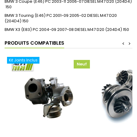
BMW
3 Coupe (E46)
PC
2003-11
2006-07
DIESEL
M47 D20 (204D4)
150
BMW
3 Touring (E46)
PC
2001-09
2005-02
DIESEL
M47 D20
(204D4)
150
BMW
X3 (E83)
PC
2004-09
2007-08
DIESEL
M47 D20 (204D4)
150
PRODUITS COMPATIBLES
<
>
Kit Joints Inclus
Neuf