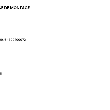
CE DE MONTAGE
29, 54399700072
08