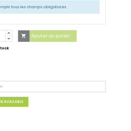
emplir tous les champs obligatoires
Ajouter au panier

stock
N AVAILABLE