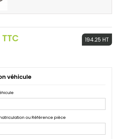
€ TTC
194.25 HT
on véhicule
éhicule
atriculation ou Référence pièce