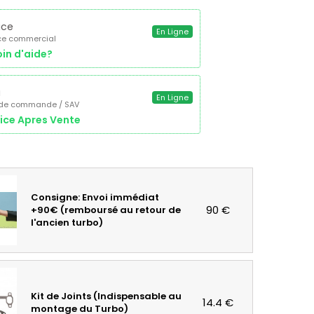
ice
En Ligne
ce commercial
in d'aide?
a
En Ligne
 de commande / SAV
ice Apres Vente
Consigne: Envoi immédiat
90 €
+90€ (remboursé au retour de
l'ancien turbo)
Kit de Joints (Indispensable au
14.4 €
montage du Turbo)