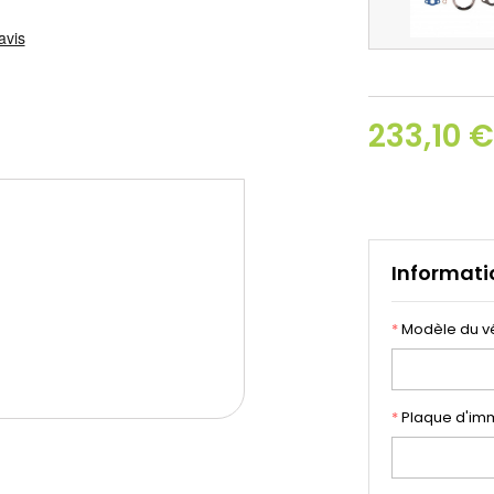
233,10 
Informati
*
Modèle du v
*
Plaque d'imm