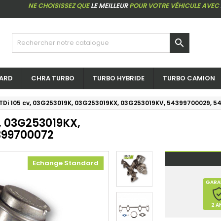
NE CHOISISSEZ QUE
LE MEILLEUR
POUR VOTRE VÉHICULE AVEC

ARD
CHRA TURBO
TURBO HYBRIDE
TURBO CAMION
9 TDi 105 cv, 03G253019K, 03G253019KX, 03G253019KV, 54399700029, 
K, 03G253019KX,
399700072
Echange Standard
GARA
2 A