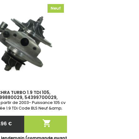
Neuf
HRA TURBO 1.9 TDI 105,
99880029, 54399700029,
03G253019K
partir de 2003- Puissance 105 cv
rée 1.9 TDi Code BLS Neuf &amp;
GARANTIE 2 ANS

,96 €
Prix
le lendemain (commande avant