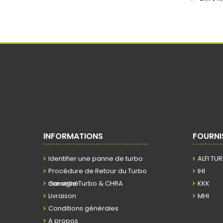
INFORMATIONS
FOURNI
Identifier une panne de turbo
ALFI TU
Procédure de Retour du Turbo
IHI
consigné
Garantie Turbo & CHRA
KKK
Livraison
MHI
Conditions générales
A propos