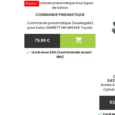
Promo !
COMMANDE PNEUMATIQUE
Commande pneumatique (wastegate)
pour turbo GARRETT HIH MHI KKK Toyota
Neuf et Garantie 2 ans. Après commande
communiquer nous la référence exacte

79,99 €
de votre turbo!
Prix

Livré sous 24h (commande avant
18h)
C
543
Année A 
Cylind
63

Livré 