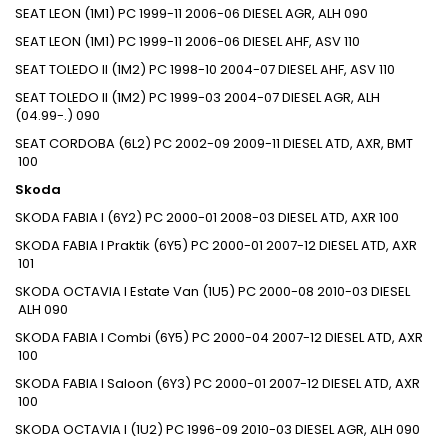
SEAT
LEON (1M1)
PC
1999-11
2006-06
DIESEL
AGR, ALH
090
SEAT
LEON (1M1)
PC
1999-11
2006-06
DIESEL
AHF, ASV
110
SEAT
TOLEDO II (1M2)
PC
1998-10
2004-07
DIESEL
AHF, ASV
110
SEAT
TOLEDO II (1M2)
PC
1999-03
2004-07
DIESEL
AGR, ALH
(04.99-.)
090
SEAT
CORDOBA (6L2)
PC
2002-09
2009-11
DIESEL
ATD, AXR, BMT
100
Skoda
SKODA
FABIA I (6Y2)
PC
2000-01
2008-03
DIESEL
ATD, AXR
100
SKODA
FABIA I Praktik (6Y5)
PC
2000-01
2007-12
DIESEL
ATD, AXR
101
SKODA
OCTAVIA I Estate Van (1U5)
PC
2000-08
2010-03
DIESEL
ALH
090
SKODA
FABIA I Combi (6Y5)
PC
2000-04
2007-12
DIESEL
ATD, AXR
100
SKODA
FABIA I Saloon (6Y3)
PC
2000-01
2007-12
DIESEL
ATD, AXR
100
SKODA
OCTAVIA I (1U2)
PC
1996-09
2010-03
DIESEL
AGR, ALH
090