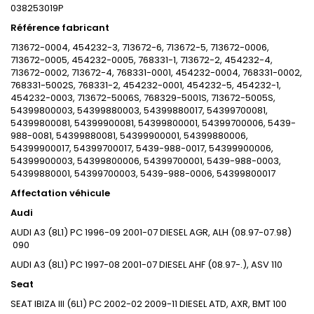
038253019P
Référence fabricant
713672-0004, 454232-3, 713672-6, 713672-5, 713672-0006,
713672-0005, 454232-0005, 768331-1, 713672-2, 454232-4,
713672-0002, 713672-4, 768331-0001, 454232-0004, 768331-0002,
768331-5002S, 768331-2, 454232-0001, 454232-5, 454232-1,
454232-0003, 713672-5006S, 768329-5001S, 713672-5005S,
54399800003, 54399880003, 54399880017, 54399700081,
54399800081, 54399900081, 54399800001, 54399700006, 5439-
988-0081, 54399880081, 54399900001, 54399880006,
54399900017, 54399700017, 5439-988-0017, 54399900006,
54399900003, 54399800006, 54399700001, 5439-988-0003,
54399880001, 54399700003, 5439-988-0006, 54399800017
Affectation véhicule
Audi
AUDI
A3 (8L1)
PC
1996-09
2001-07
DIESEL
AGR, ALH (08.97-07.98)
090
AUDI
A3 (8L1)
PC
1997-08
2001-07
DIESEL
AHF (08.97-.), ASV
110
Seat
SEAT
IBIZA III (6L1)
PC
2002-02
2009-11
DIESEL
ATD, AXR, BMT
100