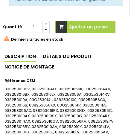
Ajouter au panier
Quantité


Derniers articles en stock
DESCRIPTION
DÉTAILS DU PRODUIT
NOTICE DE MONTAGE
Référence OEM
038253010KV, 03G253014LX, 038253056K, 038253014AV,
038253016BX, 038253016LX, 038253056A, 03G253014RV,
038253010A, 03G253014L, 038253010S, 038253056CX,
038253016B, 038253056KX, 03G253014R, 038253014A,
038253056AX, 038253019PX, 038253010GX, 038253056C,
038253010AX, 038253010SX, 038253010G, 03G253014RX,
038253014AX, 038253010GV, 038253056KV, 038253019PV,
038253016BV, 038253010AV, 038253010K, 03G253014LV,
038253010KX, 038253016L, 038253016LV, 038253056AV,