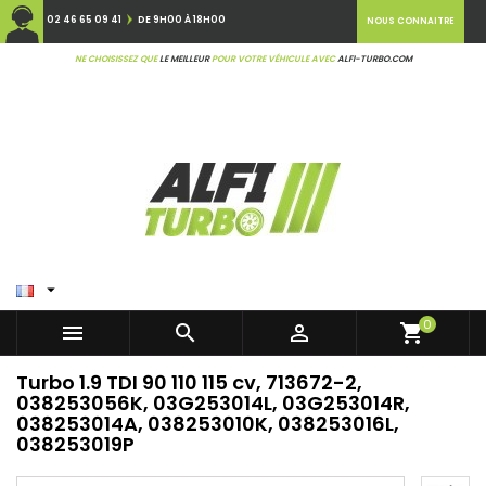
02 46 65 09 41
DE 9H00 À 18H00
NOUS CONNAITRE
NE CHOISISSEZ QUE
LE MEILLEUR
POUR VOTRE VÉHICULE AVEC
ALFI-TURBO.COM

0



shopping_cart
Turbo 1.9 TDI 90 110 115 cv, 713672-2,
038253056K, 03G253014L, 03G253014R,
038253014A, 038253010K, 038253016L,
038253019P