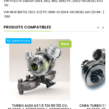
VW
POLO IV Saloon (9A4, 9A2, 9N2, 9A6)
PC
2002-09
DIESEL
ATD
101
VW
NEW BEETLE (9C1, 1C1)
PC
1998-01
2004-06
DIESEL
ALH (01.98-.)
090
PRODUITS COMPATIBLES
<
>
Kit Joints Inclus
Neuf
TURBO AUDI A3 1.9 TDI 90 110 CV,
CHRA TURBO 1.9 TD