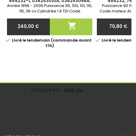
454232-1, 038253010A, 038253056A,
454232, 7683
038253010S, 038253016B,
038
Année 1996 - 2006 Puissance 90, 100, 101, 110,
Puissance 90 110 1
038253056C, 038253010G,
115, 116 cv Cylindrée 1.9 TDI Code
Code moteur AUY 
038253014A,
moteur AGR, ALH, AHF, ASV, ATD, AXR, BMT,
1997 Ga
AJM, AUY, Garantie 2 ans

240,00 €
70,80 €
Prix
Prix


Livré le lendemain (commande avant
Livré le lende
17h)