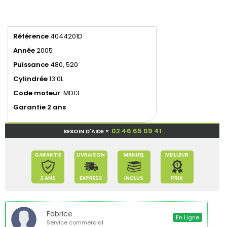
Référence
4044201D
Année
2005
Puissance
480, 520
Cylindrée
13.0L
Code moteur
MD13
Garantie 2 ans
02 46 65 09 41
BESOIN D'AIDE ?
GARANTIE
LIVRAISON
MANUEL
MEILLEUR
2 ANS
EXPRESS
INCLUS
PRIX
Fabrice
En Ligne
Service commercial