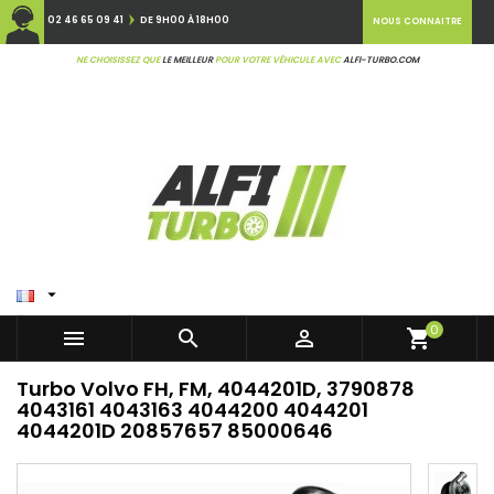
02 46 65 09 41
DE 9H00 À 18H00
NOUS CONNAITRE
NE CHOISISSEZ QUE
LE MEILLEUR
POUR VOTRE VÉHICULE AVEC
ALFI-TURBO.COM

0



shopping_cart
Turbo Volvo FH, FM, 4044201D, 3790878
4043161 4043163 4044200 4044201
4044201D 20857657 85000646