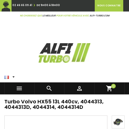
02 46 65 09 41
DE 9H00 À 18H00
NOUS CONNAITRE
NE CHOISISSEZ QUE
LE MEILLEUR
POUR VOTRE VÉHICULE AVEC
ALFI-TURBO.COM

0



shopping_cart
Turbo Volvo HX55 13L 440cv, 4044313,
4044313D, 4044314, 4044314D