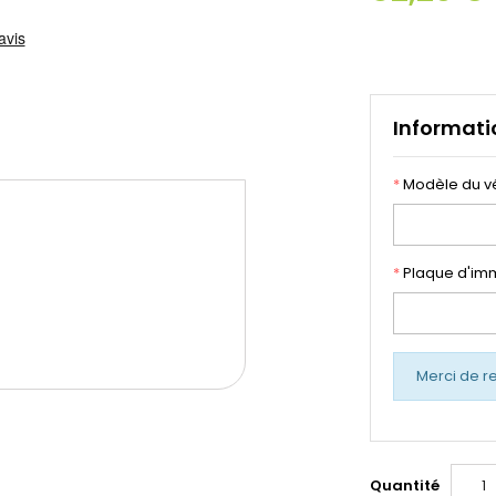
Informati
*
Modèle du v
*
Plaque d'imm
Merci de r
Quantité