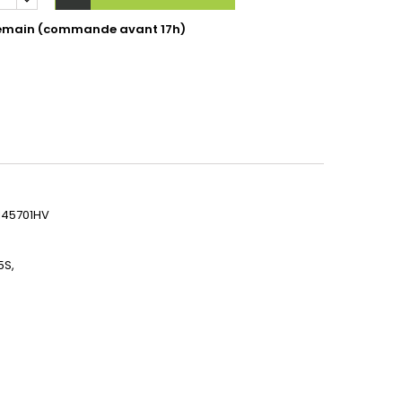
ndemain (commande avant 17h)
145701HV
5S,