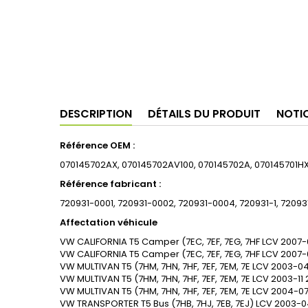
DESCRIPTION
DÉTAILS DU PRODUIT
NOTI
Référence OEM :
070145702AX, 070145702AV100, 070145702A, 070145701HX
Référence fabricant :
720931-0001, 720931-0002, 720931-0004, 720931-1, 7209
Affectation véhicule
VW
CALIFORNIA T5 Camper (7EC, 7EF, 7EG, 7HF
LCV
2007-
VW
CALIFORNIA T5 Camper (7EC, 7EF, 7EG, 7HF
LCV
2007-
VW
MULTIVAN T5 (7HM, 7HN, 7HF, 7EF, 7EM, 7E
LCV
2003-0
VW
MULTIVAN T5 (7HM, 7HN, 7HF, 7EF, 7EM, 7E
LCV
2003-11
VW
MULTIVAN T5 (7HM, 7HN, 7HF, 7EF, 7EM, 7E
LCV
2004-0
VW
TRANSPORTER T5 Bus (7HB, 7HJ, 7EB, 7EJ)
LCV
2003-0