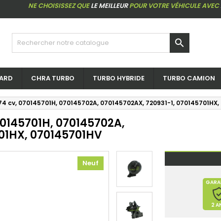
NE CHOISISSEZ QUE
LE MEILLEUR
POUR VOTRE VÉHICULE AVEC

ARD
CHRA TURBO
TURBO HYBRIDE
TURBO CAMION
 174 cv, 070145701H, 070145702A, 070145702AX, 720931-1, 070145701HX
070145701H, 070145702A,
701HX, 070145701HV
Neuf
GARA
2 A