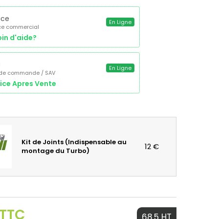
ice
En Ligne
ce commercial
in d'aide?
a
En Ligne
 de commande / SAV
ice Apres Vente
Kit de Joints (Indispensable au
12 €
montage du Turbo)
 TTC
68.5 HT