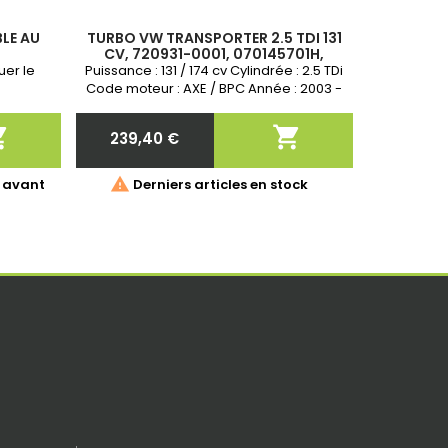
BLE AU
TURBO VW TRANSPORTER 2.5 TDI 131
CV, 720931-0001, 070145701H,
070145701HV, 070145701HX,
uer le
Puissance : 131 / 174 cv Cylindrée : 2.5 TDi
070145702AV, 070145702AX,
Code moteur : AXE / BPC Année : 2003 -
2009 Garantie 2 ans Echange standard


239,40 €
Prix

 avant
Derniers articles en stock