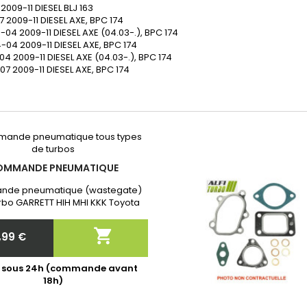
2009-11
DIESEL
BLJ
163
7
2009-11
DIESEL
AXE, BPC
174
3-04
2009-11
DIESEL
AXE (04.03-.), BPC
174
4-04
2009-11
DIESEL
AXE, BPC
174
04
2009-11
DIESEL
AXE (04.03-.), BPC
174
07
2009-11
DIESEL
AXE, BPC
174
OMMANDE PNEUMATIQUE
de pneumatique (wastegate)
rbo GARRETT HIH MHI KKK Toyota
Garantie 2 ans. Après commande
quer nous la référence exacte

,99 €
de votre turbo!
Prix
é sous 24h (commande avant
18h)