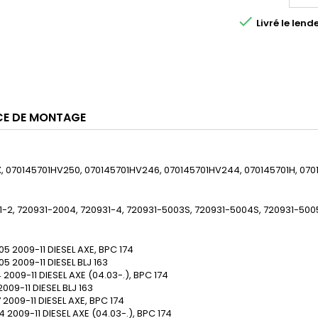

Livré le le
CE DE MONTAGE
, 070145701HV250, 070145701HV246, 070145701HV244, 070145701H, 070
31-2, 720931-2004, 720931-4, 720931-5003S, 720931-5004S, 720931-500
05
2009-11
DIESEL
AXE, BPC
174
05
2009-11
DIESEL
BLJ
163
4
2009-11
DIESEL
AXE (04.03-.), BPC
174
2009-11
DIESEL
BLJ
163
7
2009-11
DIESEL
AXE, BPC
174
4
2009-11
DIESEL
AXE (04.03-.), BPC
174