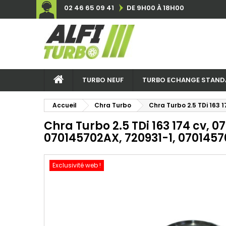
02 46 65 09 41
DE 9H00 À 18H00
TURBO NEUF
TURBO ECHANGE STAND
Accueil
Chra Turbo
Chra Turbo 2.5 TDi 163
Chra Turbo 2.5 TDi 163 174 cv, 
070145702AX, 720931-1, 070145
Exclusivité web !