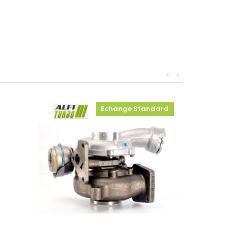
<
>
Echange Standard