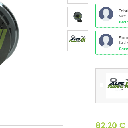
Fabr
Servi
Beso
Flor
Suivi
Serv
82,20 €