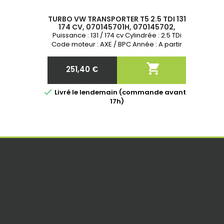
TURBO VW TRANSPORTER T5 2.5 TDI 131
174 CV, 070145701H, 070145702,
070145702A, 720931-1, 720931-2,
Puissance : 131 / 174 cv Cylindrée : 2.5 TDi
720931-3, 720931-4
Code moteur : AXE / BPC Année : A partir
de 2003 - 2009 Neuf &amp; Garantie 2 ans

251,40 €
Prix

Livré le lendemain (commande avant
17h)