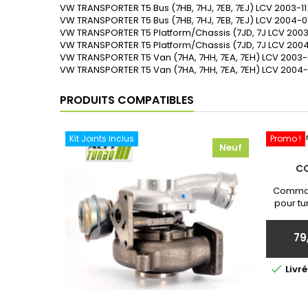
VW
TRANSPORTER T5 Bus (7HB, 7HJ, 7EB, 7EJ)
LCV
2003-11
VW
TRANSPORTER T5 Bus (7HB, 7HJ, 7EB, 7EJ)
LCV
2004-0
VW
TRANSPORTER T5 Platform/Chassis (7JD, 7J
LCV
200
VW
TRANSPORTER T5 Platform/Chassis (7JD, 7J
LCV
200
VW
TRANSPORTER T5 Van (7HA, 7HH, 7EA, 7EH)
LCV
2003-
VW
TRANSPORTER T5 Van (7HA, 7HH, 7EA, 7EH)
LCV
2004-
PRODUITS COMPATIBLES
Kit Joints Inclus
Promo !
Neuf
C
Comman
pour tu
Neuf et 
communi
79

Livr