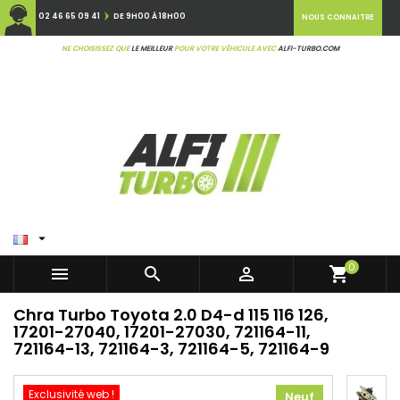
02 46 65 09 41
DE 9H00 À 18H00
NOUS CONNAITRE
NE CHOISISSEZ QUE
LE MEILLEUR
POUR VOTRE VÉHICULE AVEC
ALFI-TURBO.COM

0



shopping_cart
Chra Turbo Toyota 2.0 D4-d 115 116 126,
17201-27040, 17201-27030, 721164-11,
721164-13, 721164-3, 721164-5, 721164-9
Exclusivité web !
Neuf