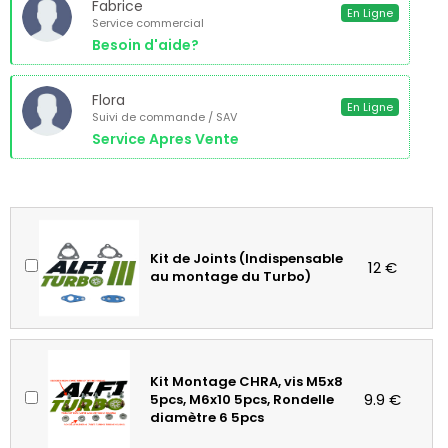
Fabrice
En Ligne
Service commercial
Besoin d'aide?
Flora
En Ligne
Suivi de commande / SAV
Service Apres Vente
Kit de Joints (Indispensable
12 €
au montage du Turbo)
Kit Montage CHRA, vis M5x8
9.9 €
5pcs, M6x10 5pcs, Rondelle
diamètre 6 5pcs