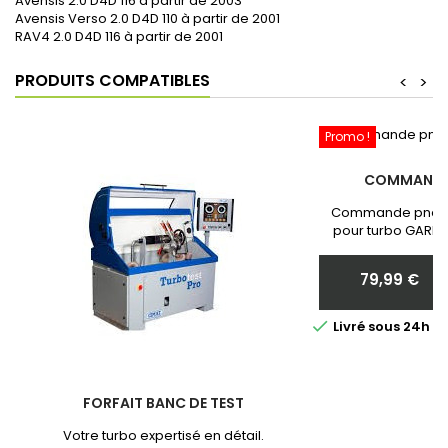
Avensis 2.0 D4D 116 à partir de 2003
Avensis Verso 2.0 D4D 110 à partir de 2001
RAV4 2.0 D4D 116 à partir de 2001
PRODUITS COMPATIBLES
<
>
Promo !
COMMANDE
Commande pneum
pour turbo GARRE
Neuf et Garantie 
communiquer nous 
79,99 €
votr
Prix

Livré sous 24h 
FORFAIT BANC DE TEST
Votre turbo expertisé en détail.