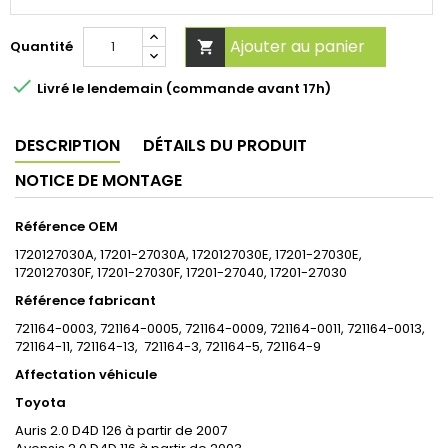
Ajouter au panier
Quantité


Livré le lendemain (commande avant 17h)
DESCRIPTION
DÉTAILS DU PRODUIT
NOTICE DE MONTAGE
Référence OEM
1720127030A, 17201-27030A, 1720127030E, 17201-27030E,
1720127030F,
17201-27030F, 17201-27040, 17201-27030
Référence fabricant
721164-0003, 721164-0005, 721164-0009, 721164-0011, 721164-0013,
721164-11, 721164-13, 721164-3, 721164-5, 721164-9
Affectation véhicule
Toyota
Auris 2.0 D4D 126 à partir de 2007