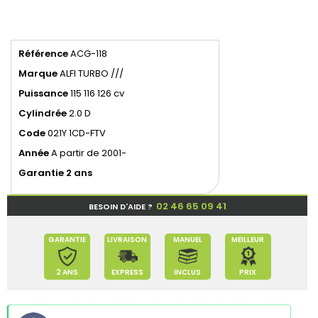
Référence
ACG-118
Marque
ALFI TURBO ///
Puissance
115 116 126 cv
Cylindrée
2.0 D
Code
021Y 1CD-FTV
Année
A partir de 2001-
Garantie 2 ans
02 46 65 09 41
BESOIN D'AIDE ?
GARANTIE
LIVRAISON
MANUEL
MEILLEUR
2 ANS
EXPRESS
INCLUS
PRIX