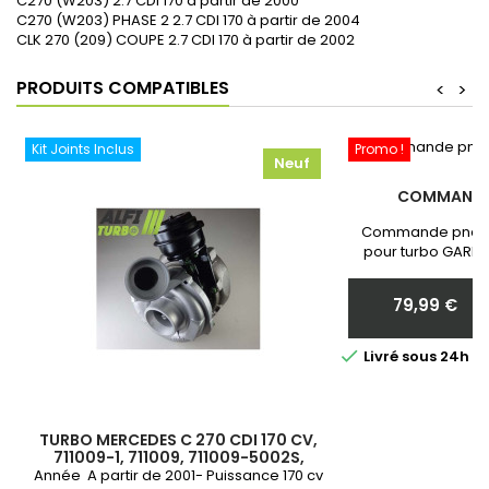
C270 (W203) 2.7 CDI 170 à partir de 2000
C270 (W203) PHASE 2 2.7 CDI 170 à partir de 2004
CLK 270 (209) COUPE 2.7 CDI 170 à partir de 2002
PRODUITS COMPATIBLES
<
>
Kit Joints Inclus
Promo !
Neuf
COMMANDE
Commande pneum
pour turbo GARRE
Neuf et Garantie 
communiquer nous 
79,99 €
votr
Prix

Livré sous 24h 
TURBO MERCEDES C 270 CDI 170 CV,
711009-1, 711009, 711009-5002S,
A6110960999, 6120960999,
Année A partir de 2001- Puissance 170 cv