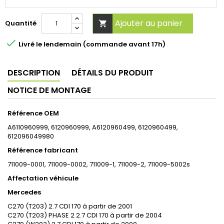
Ajouter au panier
Quantité


Livré le lendemain (commande avant 17h)
DESCRIPTION
DÉTAILS DU PRODUIT
NOTICE DE MONTAGE
Référence OEM
A6110960999, 6120960999, A6120960499, 6120960499,
612096049980
Référence fabricant
711009-0001, 711009-0002, 711009-1, 711009-2, 711009-5002s
Affectation véhicule
Mercedes
C270 (T203) 2.7 CDI 170 à partir de 2001
C270 (T203) PHASE 2 2.7 CDI 170 à partir de 2004