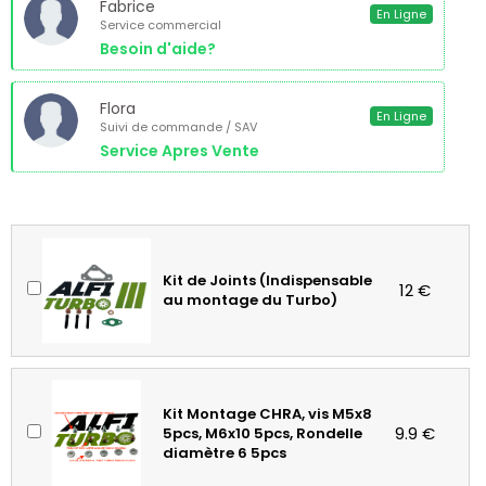
Fabrice
En Ligne
Service commercial
Besoin d'aide?
Flora
En Ligne
Suivi de commande / SAV
Service Apres Vente
Kit de Joints (Indispensable
12 €
au montage du Turbo)
Kit Montage CHRA, vis M5x8
9.9 €
5pcs, M6x10 5pcs, Rondelle
diamètre 6 5pcs