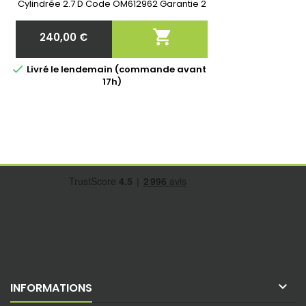
A6120960499, 6120960499,
Cylindrée 2.7 D Code OM612962 Garantie 2
612096049980
ans

240,00 €
Prix

Livré le lendemain (commande avant
17h)

INFORMATIONS