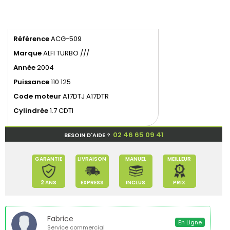
Référence
ACG-509
Marque
ALFI TURBO ///
Année
2004
Puissance
110 125
Code moteur
A17DTJ A17DTR
Cylindrée
1.7 CDTI
02 46 65 09 41
BESOIN D'AIDE ?
GARANTIE
LIVRAISON
MANUEL
MEILLEUR
2 ANS
EXPRESS
INCLUS
PRIX
Fabrice
En Ligne
Service commercial