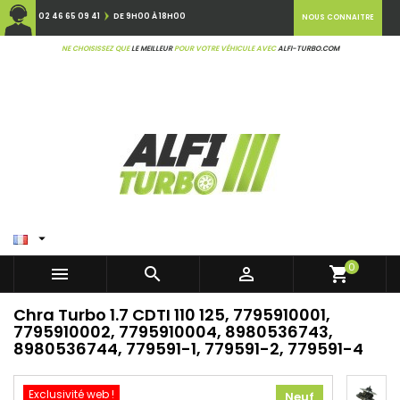
02 46 65 09 41
DE 9H00 À 18H00
NOUS CONNAITRE
NE CHOISISSEZ QUE
LE MEILLEUR
POUR VOTRE VÉHICULE AVEC
ALFI-TURBO.COM

0



shopping_cart
Chra Turbo 1.7 CDTI 110 125, 7795910001,
7795910002, 7795910004, 8980536743,
8980536744, 779591-1, 779591-2, 779591-4
Exclusivité web !
Neuf