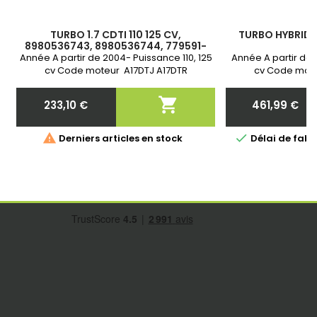
TURBO 1.7 CDTI 110 125 CV,
TURBO HYBRIDE 1
8980536743, 8980536744, 779591-
7
0001, 779591-0002, 779591-1, 779591-
Année A partir de 2004- Puissance 110, 125
Année A partir de 
2, 779591-4,
cv Code moteur A17DTJ A17DTR
cv Code mote
Cylindrée 1.7 CDTI Garantie 2 ans Echange
Cylindrée 1.7 
standard

233,10 €
461,99 €
Prix
Prix


Derniers articles en stock
Délai de fabri
o