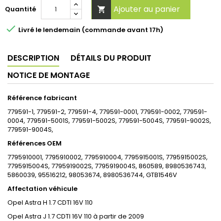
Ajouter au panier
Quantité


Livré le lendemain (commande avant 17h)
DESCRIPTION
DÉTAILS DU PRODUIT
NOTICE DE MONTAGE
Référence fabricant
779591-1, 779591-2, 779591-4, 779591-0001, 779591-0002, 779591-
0004, 779591-5001S, 779591-5002S, 779591-5004S, 779591-9002S,
779591-9004S,
Références OEM
7795910001, 7795910002, 7795910004, 7795915001S, 7795915002S,
7795915004S, 7795919002S, 7795919004S, 860589,
8980536743,
5860039, 95516212, 98053674, 8980536744, GTB1546V
Affectation véhicule
Opel Astra H 1.7 CDTI 16V 110
Opel Astra J 1.7 CDTI 16V 110 à partir de 2009