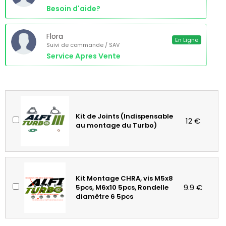
Besoin d'aide?
Flora
En Ligne
Suivi de commande / SAV
Service Apres Vente
Kit de Joints (Indispensable
12 €
au montage du Turbo)
Kit Montage CHRA, vis M5x8
9.9 €
5pcs, M6x10 5pcs, Rondelle
diamètre 6 5pcs