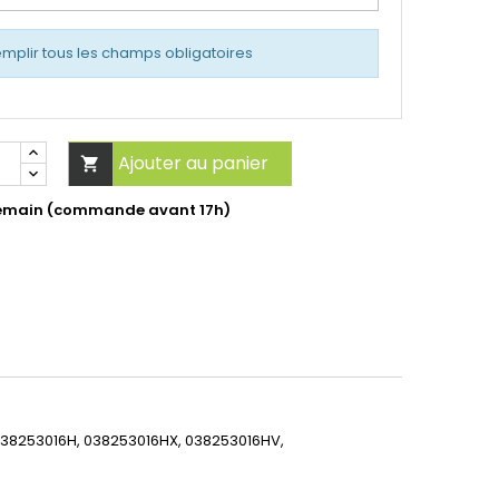
emplir tous les champs obligatoires
Ajouter au panier

ndemain (commande avant 17h)
038253016H, 038253016HX, 038253016HV,