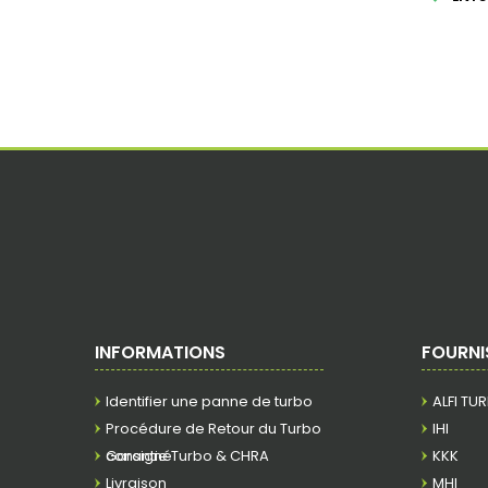
INFORMATIONS
FOURNI
Identifier une panne de turbo
ALFI TU
Procédure de Retour du Turbo
IHI
consigné
Garantie Turbo & CHRA
KKK
Livraison
MHI