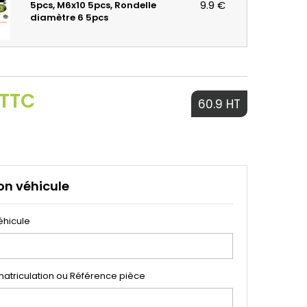
9.9 €
5pcs, M6x10 5pcs, Rondelle
diamètre 6 5pcs
 TTC
60.9 HT
on véhicule
éhicule
atriculation ou Référence pièce