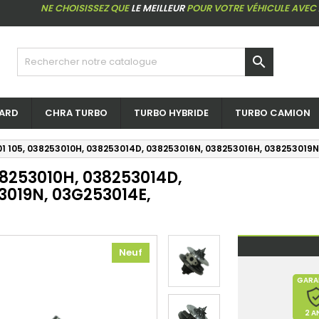
NE CHOISISSEZ QUE
LE MEILLEUR
POUR VOTRE VÉHICULE AVEC

ARD
CHRA TURBO
TURBO HYBRIDE
TURBO CAMION
 101 105, 038253010H, 038253014D, 038253016N, 038253016H, 038253019
038253010H, 038253014D,
3019N, 03G253014E,
Neuf
GARA
2 A