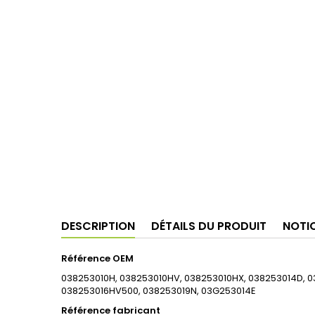
DESCRIPTION
DÉTAILS DU PRODUIT
NOTI
Référence OEM
038253010H, 038253010HV, 038253010HX, 038253014D, 0
038253016HV500, 038253019N, 03G253014E
Référence fabricant