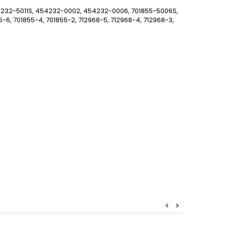
454232-5011S, 454232-0002, 454232-0006, 701855-5006S,
6, 701855-4, 701855-2, 712968-5, 712968-4, 712968-3,
<
>