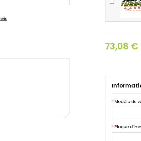
73,08 €
Informati
*
Modèle du v
*
Plaque d'imm