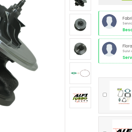
Fabr
Servi
Beso
Flor
Suivi
Serv