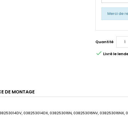
Merci de r
Quantité

Livré le le
CE DE MONTAGE
38253014DV, 038253014DX, 038253016N, 038253016NV, 038253016NX, 