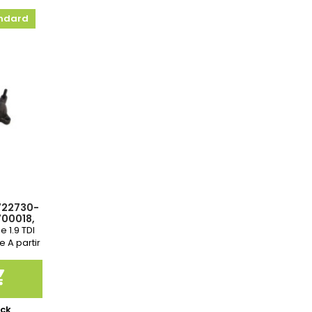
ndard
 722730-
700018,
0H,
e 1.9 TDI
6N
 A partir
s

ock