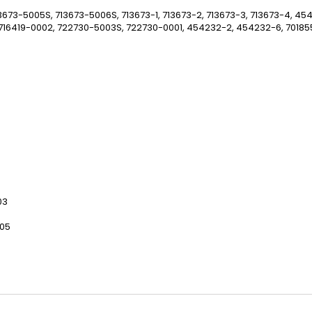
13673-5005S, 713673-5006S, 713673-1, 713673-2, 713673-3, 713673-4, 
716419-0002, 722730-5003S, 722730-0001, 454232-2, 454232-6, 701855-
03
005