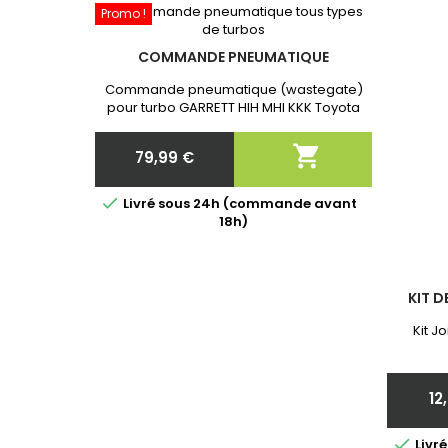
Promo !
COMMANDE PNEUMATIQUE
Commande pneumatique (wastegate)
pour turbo GARRETT HIH MHI KKK Toyota
Neuf et Garantie 2 ans. Après commande
communiquer nous la référence exacte

79,99 €
de votre turbo!
Prix

Livré sous 24h (commande avant
18h)
KIT D
Kit J
12

Livr