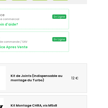
ice
En Ligne
ce commercial
in d'aide?
a
En Ligne
 de commande / SAV
ice Apres Vente
Kit de Joints (Indispensable au
12 €
montage du Turbo)
Kit Montage CHRA, vis M5x8