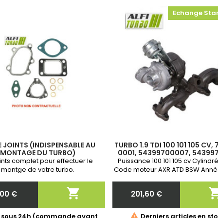
Echange Sta
E JOINTS (INDISPENSABLE AU
TURBO 1.9 TDI 100 101 105 CV,
MONTAGE DU TURBO)
0001, 54399700007, 54399
038253016H, 03825301
oints complet pour effectuer le
Puissance 100 101 105 cv Cylindré
038253014D, 03825301
montge de votre turbo.
Code moteur AXR ATD BSW Année
de 2000- Garantie 2 an

,00 €
201,60 €
Prix
Prix

é sous 24h (commande avant
Derniers articles en st