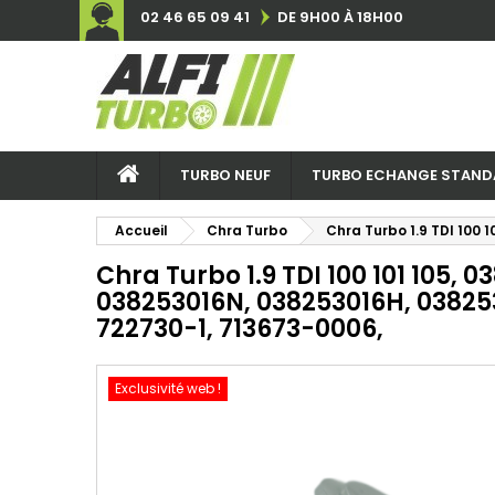
02 46 65 09 41
DE 9H00 À 18H00
TURBO NEUF
TURBO ECHANGE STAND
Accueil
Chra Turbo
Chra Turbo 1.9 TDI 100
Chra Turbo 1.9 TDI 100 101 105, 
038253016N, 038253016H, 03825
722730-1, 713673-0006,
Exclusivité web !