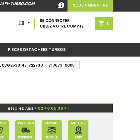
ALFI-TURBO.COM
NOUS CONNAITRE
SE CONNECTER

shopping_cart
0
CRÉEZ VOTRE COMPTE
PIECES DETACHEES TURBOS
N, 03G253014E, 722730-1, 713673-0006,
02 46 65 09 41
BESOIN D'AIDE ?
NTIE
LIVRAISON
MANUEL
MEILLEUR
NS
EXPRESS
INCLUS
PRIX