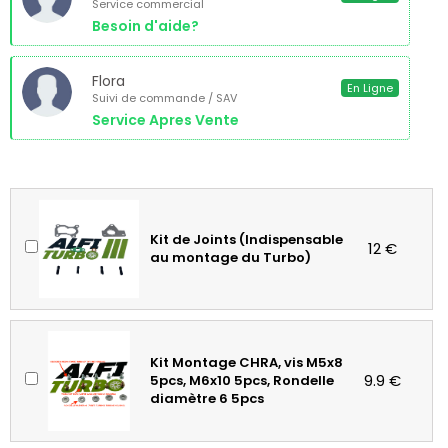
Service commercial
Besoin d'aide?
Flora
En Ligne
Suivi de commande / SAV
Service Apres Vente
Kit de Joints (Indispensable
12 €
au montage du Turbo)
Kit Montage CHRA, vis M5x8
9.9 €
5pcs, M6x10 5pcs, Rondelle
diamètre 6 5pcs