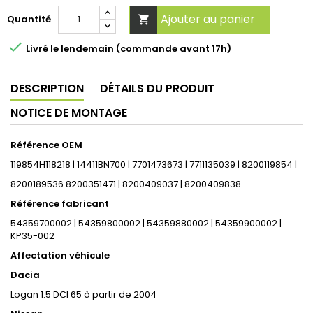
Ajouter au panier
Quantité


Livré le lendemain (commande avant 17h)
DESCRIPTION
DÉTAILS DU PRODUIT
NOTICE DE MONTAGE
Référence OEM
119854H118218 | 14411BN700 | 7701473673 | 7711135039 | 8200119854 |
8200189536 8200351471 | 8200409037 | 8200409838
Référence fabricant
54359700002 | 54359800002 | 54359880002 | 54359900002 |
KP35-002
Affectation véhicule
Dacia
Logan 1.5 DCI 65 à partir de 2004