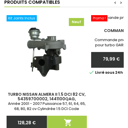
PRODUITS COMPATIBLES
<
>
Kit Joints Inclus
Promo !
Neuf
COMMANDE
Commande pneum
pour turbo GARRE
Neuf et Garantie 
communiquer nous 
79,99 €
votr
Prix

Livré sous 24h 
TURBO NISSAN ALMERA II 1.5 DCI 82 CV,
54359700002, 1441100QAG,
14411BN700, 8200409838,
Année 2001 - 2007 Puissance 57, 61, 64, 65,
8200189536, 8200119854
68, 80, 82 cv Cylindrée 1.5 DCI Code
moteur K9K 700, K9K 702, K9K 706, K9K 710,
K9K 714, K9K 716, K9K 722, K9K 750, K9K 752,

128,28 €
K9K 768 Neuf &amp; Garantie 2 ans
Prix