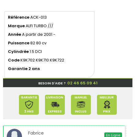
Référence
ACK-013
Marque
ALFI TURBO ///
Année
A partir de 2001 -
Puissance
82 80 cv
Cylindrée
1.5 DCI
Code
K9K702 K9K710 K9K722
Garantie 2 ans
02 46 65 09 41
BESOIN D'AIDE ?
GARANTIE
LIVRAISON
MANUEL
MEILLEUR
2 ANS
EXPRESS
INCLUS
PRIX
Fabrice
En Ligne