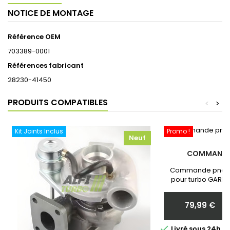
NOTICE DE MONTAGE
Référence OEM
703389-0001
Références fabricant
28230-41450
PRODUITS COMPATIBLES
<
>
Kit Joints Inclus
Promo !
Neuf
COMMANDE
Commande pneum
pour turbo GARRE
Neuf et Garantie 
communiquer nous 
79,99 €
votr
Prix

Livré sous 24h 