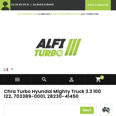
02 46 65 09 41
DE 9H00 À 18H00
NOUS CONNAITRE
NE CHOISISSEZ QUE
LE MEILLEUR
POUR VOTRE VÉHICULE AVEC
ALFI-TURBO.COM

0



shopping_cart
Chra Turbo Hyundai Mighty Truck 3.3 100
122, 703389-0001, 28230-41450
Neuf