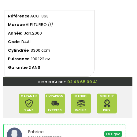
Référence
ACG-363
Marque
ALFI TURBO ///
Année
: Jan.2000
Code
: D4AL
Cylindrée
: 3300 ccm
Puissance
: 100 122 cv
Garantie 2 ANS
02 46 65 09 41
BESOIN D'AIDE ?
GARANTIE
LIVRAISON
MANUEL
MEILLEUR
2 ANS
EXPRESS
INCLUS
PRIX
Fabrice
En Ligne