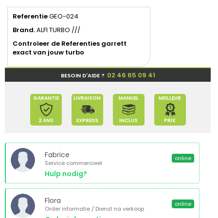
Referentie
GEO-024
Brand.
ALFI TURBO ///
Controleer de Referenties garrett
exact van jouw turbo
02 46 65 09 41
BESOIN D'AIDE ?
GARANTIE
LIVRAISON
MANUEL
MEILLEUR
2 ANS
EXPRESS
INCLUS
PRIX
Fabrice
online
Service commercieel
Hulp nodig?
Flora
online
Order informatie / Dienst na verkoop