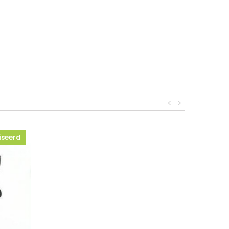
<
>
iseerd