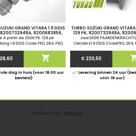
UZUKI GRAND VITARA 1.9 DDIS
TURBO SUZUKI GRAND VITARA 
, 8200732948A, 8200683856,
129 PK, 8200732948A, 8200
00506509B, 1390067JG0,
8200506509B, 1390067J
r A partir de 2006 PK 129 pk
Jaar2006 PAARDENKRACHT1
67JG1, 760680-2, 760680-3
1390067JG1, 760680-2, 76
tsing 1.9 DDiS Code F9Q 264, F9Q
Cilinders1.9 DDiS CodeF9Q 264,
68 Nieuw &amp; Garantie
Twee jaar Standaard uitwiss

28,60
€ 220,50
Price
Price

de dag in huis (voor 18.00 uur
Levering binnen 24 uur (bes
besteld)
vóór 18 uur)