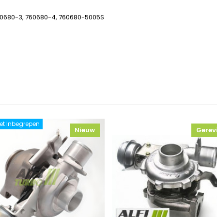
60680-3,
760680-4, 760680-5005S
et Inbegrepen
Nieuw
Gerev