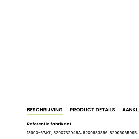
BESCHRIJVING
PRODUCT DETAILS
AANKL
Referentie fabrikant
13900-67JG1, 8200732948A, 8200683856, 8200506509B,