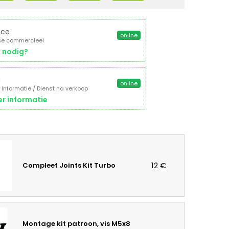
ice
online
ce commercieel
 nodig?
a
online
 informatie / Dienst na verkoop
r informatie
12 €
Compleet Joints Kit Turbo
Montage kit patroon, vis M5x8