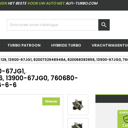
LEEN
HET BESTE
VOOR UW AUTO MET
ALFI-TURBO.COM

TURBO PATROON
HYBRIDE TURBO
VRACHTWAGENTU
iS 129, 13900-67JG1, 8200732948948A, 820068383856, 13900-67JG0, 
0-67JG1,
, 13900-67JG0, 760680-
6-6-6
Nieuw
GARA
2 A