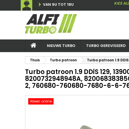
KIES AL
VAN 9U TOT 18U
NIEUWE TURBO
TURBO GEREVISEERD
Thuis
Turbo patroon
Turbo patroon 1.9 DD
Turbo patroon 1.9 DDiS 129, 1390
8200732948948A, 820068383856
2, 760680-760680-7680-6-6-7
Alleen online