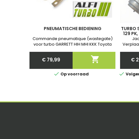
PNEUMATISCHE BEDIENING
TURBO S
129 PK
82
Commande pneumatique (wastegate)
Jaa
13900
voor turbo GARRETT HIH MHI KKK Toyota
Verplaa
Nieuw et Garantie . Après commande
2
communiquer nous la Referenties exact

€ 79,99
€ 2
van jouw turbo!
Price


Op voorraad
Volgen