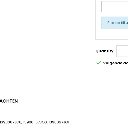
Please fill 
Quantity

Volgende dag
ACHTEN
 1390067JG0,
13900-67JG0, 1390067JG1