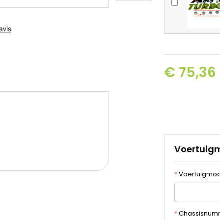
€ 75,36 
Voertuig
*
Voertuigmod
*
Chassisnum