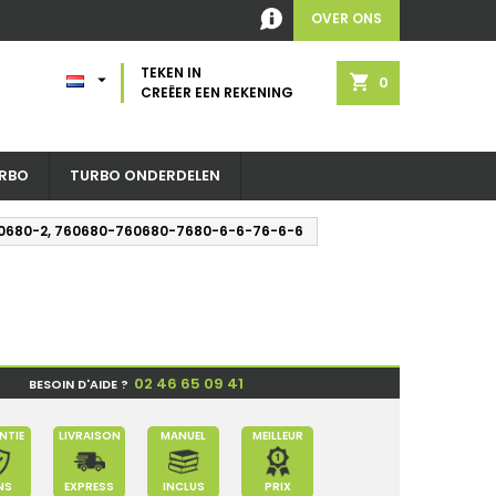
OVER ONS
TEKEN IN

shopping_cart
0
CREËER EEN REKENING
RBO
TURBO ONDERDELEN
760680-2, 760680-760680-7680-6-6-76-6-6
02 46 65 09 41
BESOIN D'AIDE ?
NTIE
LIVRAISON
MANUEL
MEILLEUR
NS
EXPRESS
INCLUS
PRIX