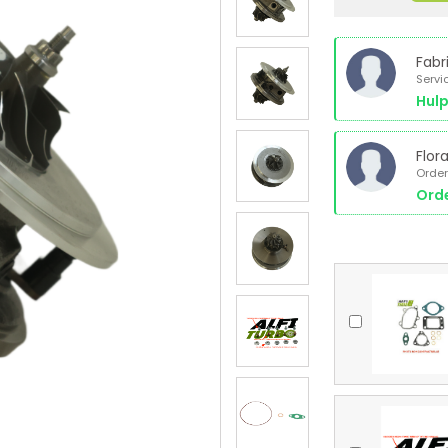
Fabr
Servi
Hulp
Flor
Order
Orde