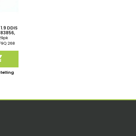
1.9 DDIS
683856,
G0,
29pk
0680-3
 F9Q 268
eling

telling