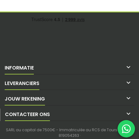

INFORMATIE

LEVERANCIERS

JOUW REKENING

CONTACTEER ONS
SARL au capital de 7500€ - Immatriculée au RCS de Tours - SIREN :
819054263 ·