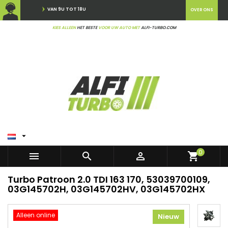
VAN 9U TOT 18U
OVER ONS
KIES ALLEEN
HET BESTE
VOOR UW AUTO MET
ALFI-TURBO.COM

0



shopping_cart
Turbo Patroon 2.0 TDI 163 170, 53039700109,
03G145702H, 03G145702HV, 03G145702HX
Alleen online
Nieuw