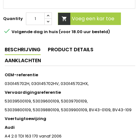
Voeg een kar toe
Quantity


Volgende dag in huis (voor 18.00 uur besteld)
BESCHRIJVING
PRODUCT DETAILS
AANKLACHTEN
OEM-referentie
03G145702H, 03G145702HV, 03G145702HX,
Vervaardigingsreferentie
53039500109, 53039600109, 53039700109,
53039800109, 53039880109, 53039900109, BV43-0109, BV43-109
Voertuigtoewijzing
Audi
A4 2.0 TDI 163 170 vanaf 2006