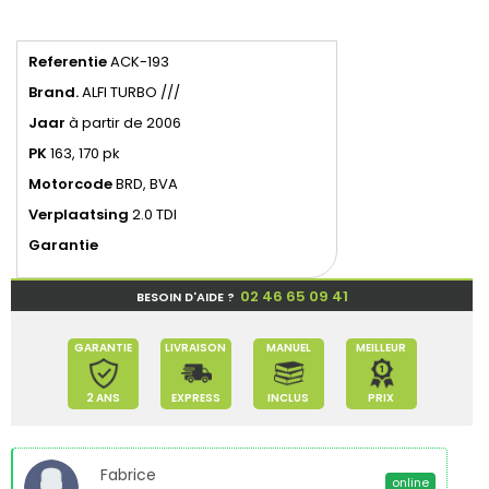
Referentie
ACK-193
Brand.
ALFI TURBO ///
Jaar
à partir de 2006
PK
163, 170 pk
Motorcode
BRD, BVA
Verplaatsing
2.0 TDI
Garantie
02 46 65 09 41
BESOIN D'AIDE ?
GARANTIE
LIVRAISON
MANUEL
MEILLEUR
2 ANS
EXPRESS
INCLUS
PRIX
Fabrice
online