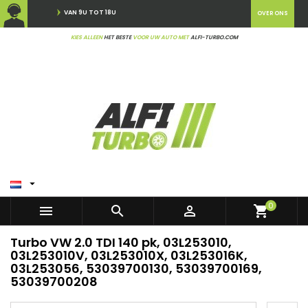
VAN 9U TOT 18U
OVER ONS
KIES ALLEEN
HET BESTE
VOOR UW AUTO MET
ALFI-TURBO.COM

0



shopping_cart
Turbo VW 2.0 TDI 140 pk, 03L253010,
03L253010V, 03L253010X, 03L253016K,
03L253056, 53039700130, 53039700169,
53039700208