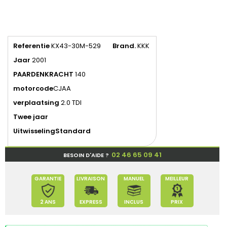
Referentie
KX43-30M-529
Brand.
KKK
Jaar
2001
PAARDENKRACHT
140
motorcode
CJAA
verplaatsing
2.0 TDI
Twee jaar
Uitwisseling
Standard
02 46 65 09 41
BESOIN D'AIDE ?
GARANTIE
LIVRAISON
MANUEL
MEILLEUR
2 ANS
EXPRESS
INCLUS
PRIX