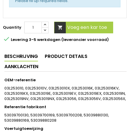
Please fill up required fields.
Voeg een kar toe
Quantity


Levering 3-5 werkdagen (leverancier voorraad)
BESCHRIJVING
PRODUCT DETAILS
AANKLACHTEN
OEM-referentie
03L253010, 03L253010V, 03L253010X, 03L253016K, 03L253016KV,
03L253016KX, 03L253019E, 03L253019EV, 03L253019EX, 03L253019N,
03L253019NV, 03L253019NX, 03L253056, 03L253056V, 03L253056X,
Referentie fabrikant
53039700130, 53039700169, 53039700208, 53039880130,
53039880169, 53039880208
Voertuigtoewijzing