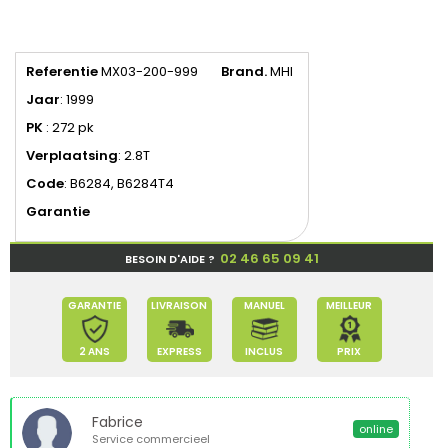
Referentie
MX03-200-999
Brand.
MHI
Jaar
: 1999
PK
: 272 pk
Verplaatsing
: 2.8T
Code
: B6284, B6284T4
Garantie
02 46 65 09 41
BESOIN D'AIDE ?
GARANTIE
LIVRAISON
MANUEL
MEILLEUR
2 ANS
EXPRESS
INCLUS
PRIX
Fabrice
online
Service commercieel