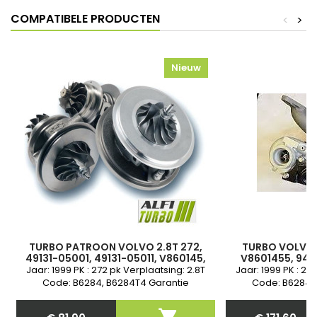
COMPATIBELE PRODUCTEN
<
>
Nieuw
TURBO PATROON VOLVO 2.8T 272,
TURBO VOLVO X
49131-05001, 49131-05011, V860145,
V8601455, 9471
94763
49131-05011, 49
Jaar: 1999 PK : 272 pk Verplaatsing: 2.8T
Jaar: 1999 PK : 27
Code: B6284, B6284T4 Garantie
Code: B6284,