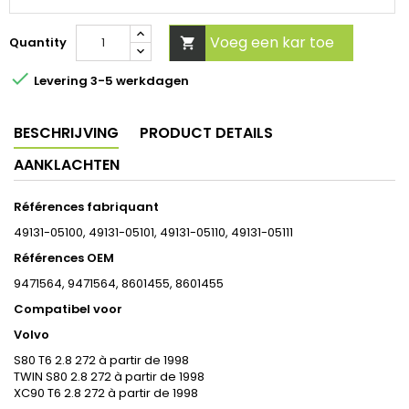
Voeg een kar toe
Quantity


Levering 3-5 werkdagen
BESCHRIJVING
PRODUCT DETAILS
AANKLACHTEN
Références
fabriquant
49131-05100, 49131-05101, 49131-05110, 49131-05111
Références
OEM
9471564, 9471564, 8601455, 8601455
Compatibel voor
Volvo
S80 T6 2.8 272 à partir de 1998
TWIN S80 2.8 272 à partir de 1998
XC90 T6 2.8 272 à partir de 1998