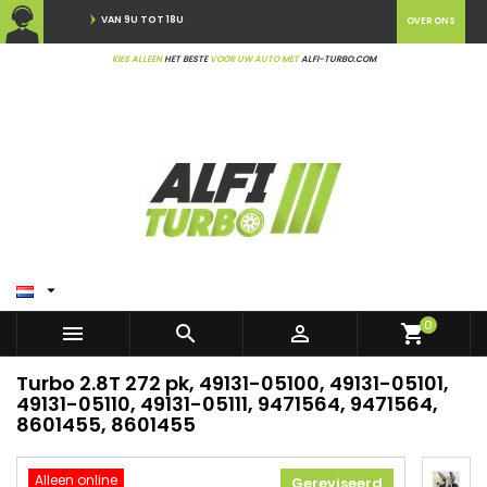
VAN 9U TOT 18U
OVER ONS
KIES ALLEEN
HET BESTE
VOOR UW AUTO MET
ALFI-TURBO.COM

0



shopping_cart
Turbo 2.8T 272 pk, 49131-05100, 49131-05101,
49131-05110, 49131-05111, 9471564, 9471564,
8601455, 8601455
Alleen online
Gereviseerd