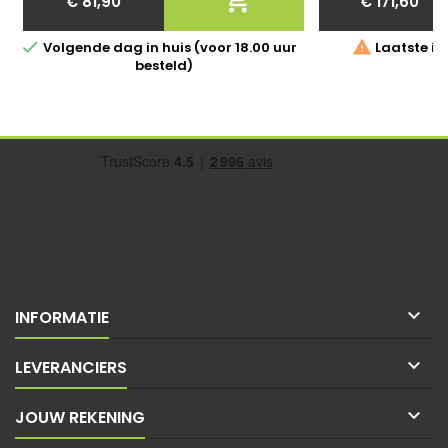

€ 81,90
€ 171,60
Price
Price


Volgende dag in huis (voor 18.00 uur
Laatste it
besteld)

INFORMATIE

LEVERANCIERS

JOUW REKENING