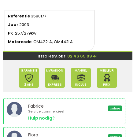
Referentie
3580177
Jaar
2003
PK
257/279kw
Motorcode
OM422LA, OM442LA
02 46 65 09 41
BESOIN D'AIDE ?
GARANTIE
LIVRAISON
MANUEL
MEILLEUR
2 ANS
EXPRESS
INCLUS
PRIX
Fabrice
online
Service commercieel
Hulp nodig?
Flora