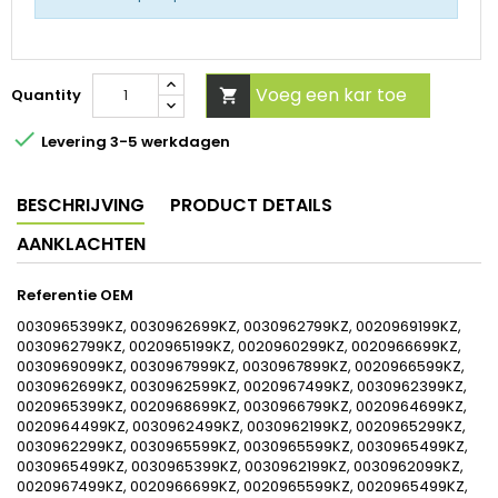
Voeg een kar toe
Quantity


Levering 3-5 werkdagen
BESCHRIJVING
PRODUCT DETAILS
AANKLACHTEN
Referentie
OEM
0030965399KZ, 0030962699KZ, 0030962799KZ, 0020969199KZ,
0030962799KZ, 0020965199KZ, 0020960299KZ, 0020966699KZ,
0030969099KZ, 0030967999KZ, 0030967899KZ, 0020966599KZ,
0030962699KZ, 0030962599KZ, 0020967499KZ, 0030962399KZ,
0020965399KZ, 0020968699KZ, 0030966799KZ, 0020964699KZ,
0020964499KZ, 0030962499KZ, 0030962199KZ, 0020965299KZ,
0030962299KZ, 0030965599KZ, 0030965599KZ, 0030965499KZ,
0030965499KZ, 0030965399KZ, 0030962199KZ, 0030962099KZ,
0020967499KZ, 0020966699KZ, 0020965599KZ, 0020965499KZ,