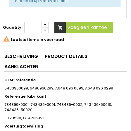
Please fill up required fields.
Voeg een kar toe
Quantity


Laatste items in voorraad
BESCHRIJVING
PRODUCT DETAILS
AANKLACHTEN
OEM-referentie
6480960099, 6480960299, A648 096 0099, A648 096 0299
Referentie fabrikant
734899-0001, 743436-0001, 743436-0002, 743436-5001S,
743436-5002S
GT2359V, GTA2359VK
Voertuigtoewijzing