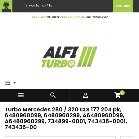
VAN 9U TOT 18U
OVER ONS
KIES ALLEEN
HET BESTE
VOOR UW AUTO MET
ALFI-TURBO.COM

0



shopping_cart
Turbo Mercedes 280 / 320 CDI 177 204 pk,
6480960099, 6480960299, A6480960099,
A6480960299, 734899-0001, 743436-0001,
743436-00