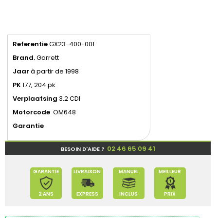
Referentie
GX23-400-001
Brand.
Garrett
Jaar
à partir de 1998
PK
177, 204 pk
Verplaatsing
3.2 CDI
Motorcode
OM648
Garantie
02 46 65 09 41
BESOIN D'AIDE ?
GARANTIE
LIVRAISON
MANUEL
MEILLEUR
2 ANS
EXPRESS
INCLUS
PRIX