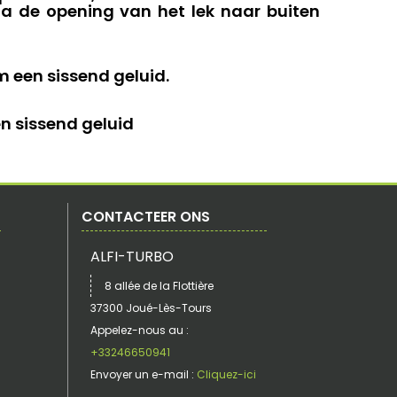
ia de opening van het lek naar buiten
en ​​sissend geluid.
​​sissend geluid
CONTACTEER ONS
ALFI-TURBO
8 allée de la Flottière
37300 Joué-Lès-Tours
Appelez-nous au :
+33246650941
Envoyer un e-mail :
Cliquez-ici