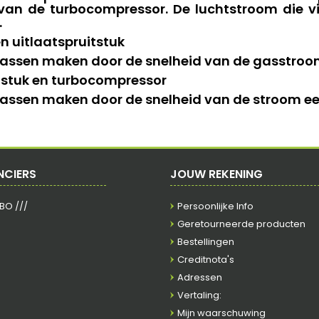
van de turbocompressor. De luchtstroom die v
.
n uitlaatspruitstuk
ssen maken door de snelheid van de gasstroom e
tstuk en turbocompressor
ssen maken door de snelheid van de stroom een 
NCIERS
JOUW REKENING
RBO ///
Persoonlijke Info
Geretourneerde producten
Bestellingen
Creditnota's
Adressen
Vertaling:
Mijn waarschuwing