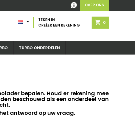
OVER ONS
TEKEN IN

shopping_cart
0
CREËER EEN REKENING
RBO
TURBO ONDERDELEN
bolader bepalen. Houd er rekening mee
orden beschouwd als een onderdeel van
cht.
 het antwoord op uw vraag.