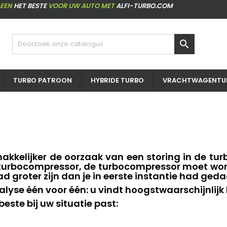
LEEN
HET BESTE
VOOR UW AUTO MET
ALFI-TURBO.COM

TURBO PATROON
HYBRIDE TURBO
VRACHTWAGENTU
kkelijker de oorzaak van een storing in de tur
de turbocompressor, de turbocompressor moet w
 groter zijn dan je in eerste instantie had geda
yse één voor één: u vindt hoogstwaarschijnlijk
este bij uw situatie past: