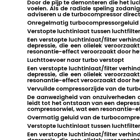
Door de pijp te demonteren die het luc
voelen. Als de radiale speling zodanig
adviseren u de turbocompressor direct 
Onregelmatig turbocompressorgeluid
Verstopte luchtinlaat tussen luchtfilt
Een verstopte luchtinlaat/filter verhin
depressie, die een olielek veroorzaak
resonantie-effect veroorzaakt door he
Luchttoevoer naar turbo verstopt
Een verstopte luchtinlaat/filter verhin
depressie, die een olielek veroorzaak
resonantie-effect veroorzaakt door he
Vervuilde compressorzijde van de tur
De aanwezigheid van onzuiverheden aan
leidt tot het ontstaan ​​van een depress
compressorwiel, wat een resonantie-ef
Overmatig geluid van de turbocompre
Verstopte luchtinlaat tussen luchtfilt
Een verstopte luchtinlaat/filter verhin