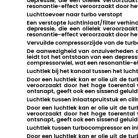
depressie, die een olielek veroorzaak
resonantie-effect veroorzaakt door he
Luchttoevoer naar turbo verstopt
Een verstopte luchtinlaat/filter verhin
depressie, die een olielek veroorzaak
resonantie-effect veroorzaakt door he
Vervuilde compressorzijde van de tur
De aanwezigheid van onzuiverheden aan
leidt tot het ontstaan ​​van een depress
compressorwiel, wat een resonantie-ef
Luchtlek bij het kanaal tussen het luch
Door een luchtlek kan er olie uit de t
veroorzaakt door het hoge toerental 
ontsnapt, geeft ook een sissend geluid
Luchtlek tussen inlaatspruitstuk en cil
Door een luchtlek kan er olie uit de t
veroorzaakt door het hoge toerental 
ontsnapt, geeft ook een sissend geluid
Luchtlek tussen turbocompressor en in
Door een luchtlek kan er olie uit de t