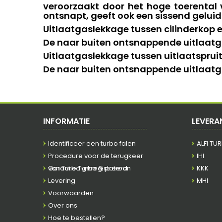
veroorzaakt door het hoge toerental 
ontsnapt, geeft ook een sissend geluid
Uitlaatgaslekkage tussen cilinderkop e
De naar buiten ontsnappende uitlaatga
Uitlaatgaslekkage tussen uitlaatsprui
De naar buiten ontsnappende uitlaatga
INFORMATIE
LEVERA
Identificeer een turbo falen
ALFI TU
Procedure voor de terugkeer
IHI
van Turbo geregistreerd
Garantie Turbo & patroon
KKK
Levering
MHI
Voorwaarden
Over ons
Hoe te bestellen?