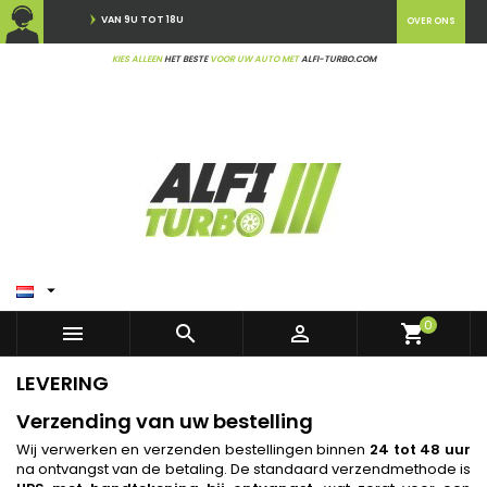
VAN 9U TOT 18U
OVER ONS
KIES ALLEEN
HET BESTE
VOOR UW AUTO MET
ALFI-TURBO.COM

0



shopping_cart
LEVERING
Verzending van uw bestelling
Wij verwerken en verzenden bestellingen binnen
24 tot 48 uur
na ontvangst van de betaling. De standaard verzendmethode is