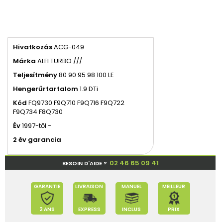
Hivatkozás
ACG-049
Márka
ALFI TURBO ///
Teljesítmény
80 90 95 98 100 LE
Hengerűrtartalom
1.9 DTi
Kód
FQ9730 F9Q710 F9Q716 F9Q722
F9Q734 F8Q730
Év
1997-től -
2 év garancia
02 46 65 09 41
BESOIN D'AIDE ?
GARANTIE
LIVRAISON
MANUEL
MEILLEUR
2 ANS
EXPRESS
INCLUS
PRIX