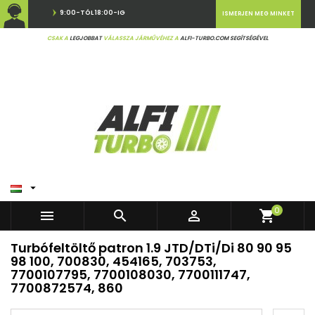
9:00-TÓL 18:00-IG
ISMERJEN MEG MINKET
CSAK A
LEGJOBBAT
VÁLASSZA JÁRMŰVÉHEZ A
ALFI-TURBO.COM SEGÍTSÉGÉVEL

0



shopping_cart
Turbófeltöltő patron 1.9 JTD/DTi/Di 80 90 95
98 100, 700830, 454165, 703753,
7700107795, 7700108030, 7700111747,
7700872574, 860