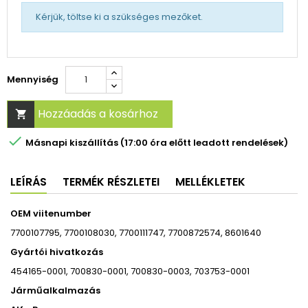
Kérjük, töltse ki a szükséges mezőket.
Mennyiség
Hozzáadás a kosárhoz


Másnapi kiszállítás (17:00 óra előtt leadott rendelések)
LEÍRÁS
TERMÉK RÉSZLETEI
MELLÉKLETEK
OEM viitenumber
7700107795, 7700108030, 7700111747, 7700872574, 8601640
Gyártói hivatkozás
454165-0001, 700830-0001, 700830-0003, 703753-0001
Járműalkalmazás