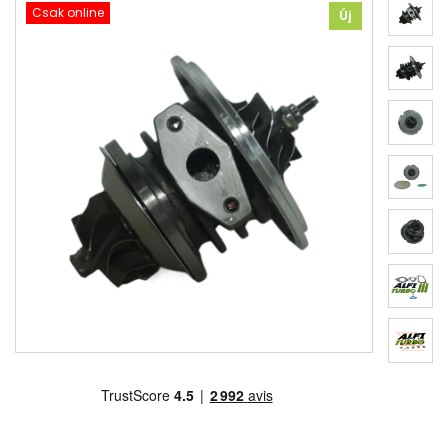
Csak online
Új