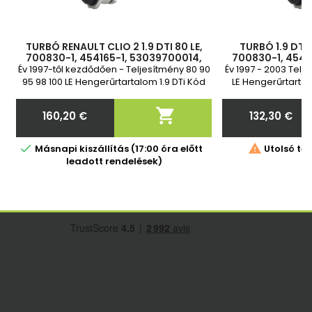
TURBÓ RENAULT CLIO 2 1.9 DTI 80 LE,
TURBÓ 1.9 DTI 
700830-1, 454165-1, 53039700014,
700830-1, 4541
53039700038, 8200107826,
5303970003
Év 1997-től kezdődően - Teljesítmény 80 90
Év 1997 - 2003 Telj
7700107795, 7700108030, 77001089
7700107795
95 98 100 LE Hengerűrtartalom 1.9 DTi Kód
LE Hengerűrtartal
770
FQ9730 F9Q710 F9Q710 F9Q716 F9Q722
F9Q710 F9Q710 F
F9Q734 F8Q730 Vadonatúj és 2 év
F8Q730 2 év gar

160,20 €
132,30 €
garancia
Ár
Ár


Másnapi kiszállítás (17:00 óra előtt
Utolsó tét
leadott rendelések)