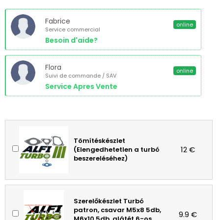
Fabrice
online
Service commercial
Besoin d'aide?
Flora
online
Suivi de commande / SAV
Service Apres Vente
Tömítéskészlet
12 €
(Elengedhetetlen a turbó
beszereléséhez)
Szerelőkészlet Turbó
patron, csavar M5x8 5db,
9.9 €
M6x10 5db, alátét 6-os