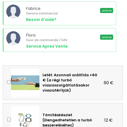
Fabrice
online
Service commercial
Besoin d'aide?
Flora
online
Suivi de commande / SAV
Service Apres Vente
Letét: Azonnali szállítás +60
€ (a régi turbó
60 €
visszaszolgáltatásakor
visszatérítjük)
Tömítéskészlet
12 €
(Elengedhetetlen a turbó
beszereléséhez)