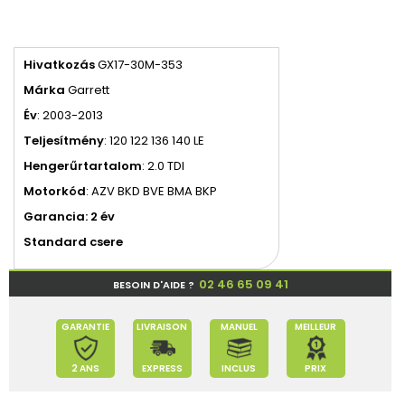
Hivatkozás
GX17-30M-353
Márka
Garrett
Év
: 2003-2013
Teljesítmény
: 120 122 136 140 LE
Hengerűrtartalom
: 2.0 TDI
Motorkód
: AZV BKD BVE BMA BKP
Garancia: 2 év
Standard csere
02 46 65 09 41
BESOIN D'AIDE ?
GARANTIE
LIVRAISON
MANUEL
MEILLEUR
2 ANS
EXPRESS
INCLUS
PRIX