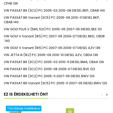
CFHB
136
VW
PASSAT B6 (3C2)
PC
2005-03
2010-08
DIESEL
BKP, CBAB
140
VW
PASSAT B6 Variant (3C5)
PC
2005-08
2010-11
DIESEL
BKP,
CBAB
140
VW
GOLF PLUS V (5M1, 521)
PC
2005-05
2007-05
DIESEL
BEE
131
VW
GOLF V Variant (1K5)
PC
2007-06
2009-07
DIESEL
BKD, CBDB
140
VW
GOLF V Variant (1K5)
PC
2007-06
2009-07
DIESEL
AZV
136
VW
JETTA III (1K2)
PC
2005-09
2010-10
DIESEL
AZV, CBDA
136
VW
PASSAT B6 (3C2)
PC
2005-03
2010-11
DIESEL
BMA, CBAA
136
VW
PASSAT B6 (3C2)
PC
2005-08
2006-07
DIESEL
BVE
122
VW
PASSAT B6 (3C2)
PC
2005-11
2007-05
DIESEL
BWV
120
VW
PASSAT B6 Variant (3C5)
PC
2005-11
2007-05
DIESEL
BWV
120
EZ IS ÉRDEKELHETI ÖNT
<
>
Tömítések mellékelve
Új