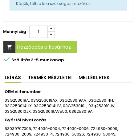
Kérjük, töltse ki a szükséges mezőket.
Mennyiség
Hozzáadás a kosárhoz


Szállítás 3-5 munkanap
LEÍRÁS
TERMÉK RÉSZLETEI
MELLÉKLETEK
OEM viitenumber
03G253019A, 03G253019AX, 03G253019AV, 03G253014H,
03G253014HX, 03G253014HV, 03G253010J, 03g253010JV,
03G253010JX, 03G253019AV550, 036253019A,
Gyártói hivatkozás
53039707005, 724930-0004, 724930-0006, 724930-0009,
724930-2009, 724930-4, 724930-5002S, 724930-5004S,