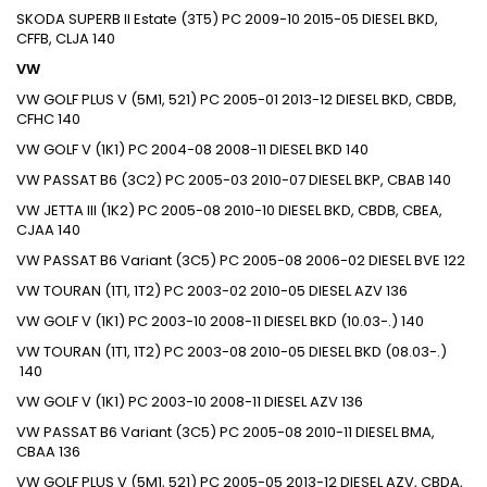
SKODA
SUPERB II Estate (3T5)
PC
2009-10
2015-05
DIESEL
BKD,
CFFB, CLJA
140
VW
VW
GOLF PLUS V (5M1, 521)
PC
2005-01
2013-12
DIESEL
BKD, CBDB,
CFHC
140
VW
GOLF V (1K1)
PC
2004-08
2008-11
DIESEL
BKD
140
VW
PASSAT B6 (3C2)
PC
2005-03
2010-07
DIESEL
BKP, CBAB
140
VW
JETTA III (1K2)
PC
2005-08
2010-10
DIESEL
BKD, CBDB, CBEA,
CJAA
140
VW
PASSAT B6 Variant (3C5)
PC
2005-08
2006-02
DIESEL
BVE
122
VW
TOURAN (1T1, 1T2)
PC
2003-02
2010-05
DIESEL
AZV
136
VW
GOLF V (1K1)
PC
2003-10
2008-11
DIESEL
BKD (10.03-.)
140
VW
TOURAN (1T1, 1T2)
PC
2003-08
2010-05
DIESEL
BKD (08.03-.)
140
VW
GOLF V (1K1)
PC
2003-10
2008-11
DIESEL
AZV
136
VW
PASSAT B6 Variant (3C5)
PC
2005-08
2010-11
DIESEL
BMA,
CBAA
136
VW
GOLF PLUS V (5M1, 521)
PC
2005-05
2013-12
DIESEL
AZV, CBDA,