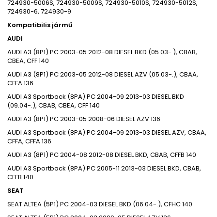
724930-5006S, 724930-5009S, 724930-5010S, 724930-5012S,
724930-6, 724930-9
Kompatibilis jármű
AUDI
AUDI
A3 (8P1)
PC
2003-05
2012-08
DIESEL
BKD (05.03-.), CBAB,
CBEA, CFF
140
AUDI
A3 (8P1)
PC
2003-05
2012-08
DIESEL
AZV (05.03-.), CBAA,
CFFA
136
AUDI
A3 Sportback (8PA)
PC
2004-09
2013-03
DIESEL
BKD
(09.04-.), CBAB, CBEA, CFF
140
AUDI
A3 (8P1)
PC
2003-05
2008-06
DIESEL
AZV
136
AUDI
A3 Sportback (8PA)
PC
2004-09
2013-03
DIESEL
AZV, CBAA,
CFFA, CFFA
136
AUDI
A3 (8P1)
PC
2004-08
2012-08
DIESEL
BKD, CBAB, CFFB
140
AUDI
A3 Sportback (8PA)
PC
2005-11
2013-03
DIESEL
BKD, CBAB,
CFFB
140
SEAT
SEAT
ALTEA (5P1)
PC
2004-03
DIESEL
BKD (06.04-.), CFHC
140