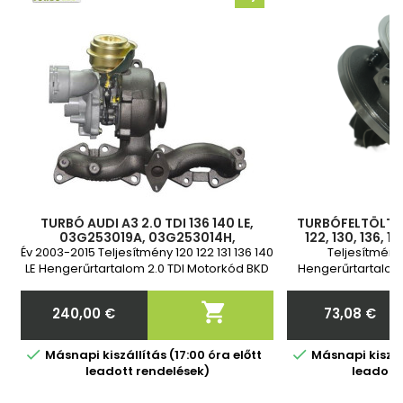
TURBÓ AUDI A3 2.0 TDI 136 140 LE,
TURBÓFELTÖLTŐ 
03G253019A, 03G253014H,
122, 130, 136, 
03G253010J, 724930-4,
716216, 71686
Év 2003-2015 Teljesítmény 120 122 131 136 140
Teljesítmény 
03G253019AX, 03G253014HX,
038253016E, 
LE Hengerűrtartalom 2.0 TDI Motorkód BKD
Hengerűrtartalom
03G253010JX, 03G253010
AZV BVE BWV BMA BKP 2 év garancia
BKD BVE BMA BKP Év

240,00 €
73,08 €
Ár
Ár


Másnapi kiszállítás (17:00 óra előtt
Másnapi kiszáll
leadott rendelések)
leadott