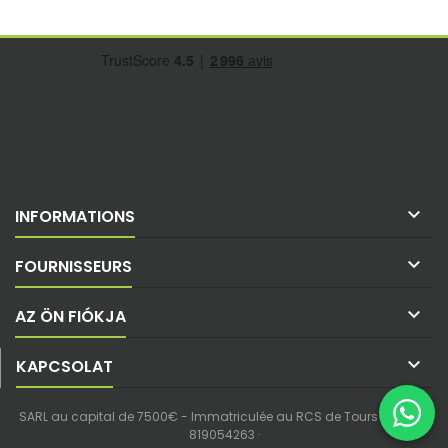

INFORMATIONS

FOURNISSEURS

AZ ÖN FIÓKJA

KAPCSOLAT
SARL au capital de 7500€ - Immatriculée au RCS de Tours - SIREN :
819054263 ·