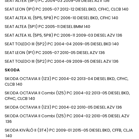
SEAT
ALTEA (5P1)
PC
2004-03
2009-05
DIESEL
AZV
136
SEAT
LEON (1P1)
PC
2005-07
2012-12
DIESEL
BKD, CFHC, CLCB
140
SEAT
ALTEA XL (5P5, 5P8)
PC
2006-10
DIESEL
BKD, CFHC
140
SEAT
ALTEA (5P1)
PC
2005-11
DIESEL
BMM
140
SEAT
ALTEA XL (5P5, 5P8)
PC
2006-11
2009-03
DIESEL
AZV
136
SEAT
TOLEDO III (5P2)
PC
2004-04
2009-05
DIESEL
BKD
140
SEAT
LEON (1P1)
PC
2005-07
2010-05
DIESEL
AZV
136
SEAT
TOLEDO III (5P2)
PC
2004-09
2009-05
DIESEL
AZV
136
SKODA
SKODA
OCTAVIA II (1Z3)
PC
2004-02
2013-04
DIESEL
BKD, CFHC,
CLCB
140
SKODA
OCTAVIA II Combi (1Z5)
PC
2004-02
2013-05
DIESEL
BKD,
CFHC, CLCB
140
SKODA
OCTAVIA II (1Z3)
PC
2004-02
2010-05
DIESEL
AZV
136
SKODA
OCTAVIA II Combi (1Z5)
PC
2004-02
2010-05
DIESEL
AZV
136
SKODA
KIVÁLÓ II (3T4)
PC
2009-01
2015-05
DIESEL
BKD, CFFB, CLJA
140