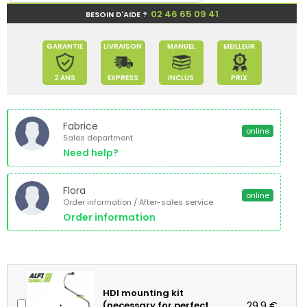
02 46 65 09 41
BESOIN D'AIDE ?
GARANTIE
LIVRAISON
MANUEL
MEILLEUR
2 ANS
EXPRESS
INCLUS
PRIX
Fabrice
online
Sales department
Need help?
Flora
online
Order information / After-sales service
Order information
HDI mounting kit
29.9 €
(necessary for perfect