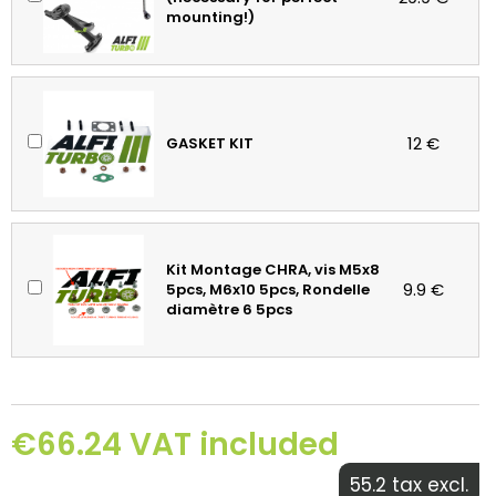
mounting!)
12 €
GASKET KIT
Kit Montage CHRA, vis M5x8
9.9 €
5pcs, M6x10 5pcs, Rondelle
diamètre 6 5pcs
€66.24 VAT included
55.2 tax excl.