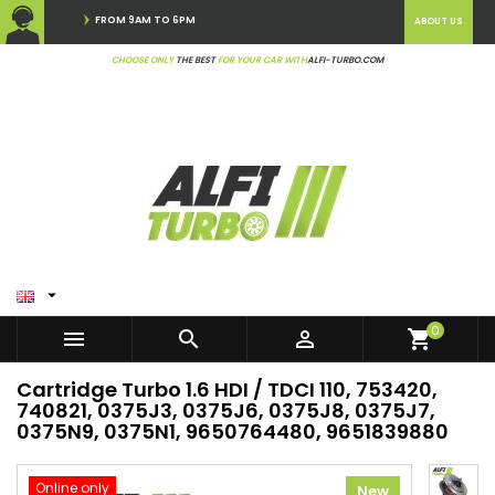
FROM 9AM TO 6PM
ABOUT US
CHOOSE ONLY
THE BEST
FOR YOUR CAR WITH
ALFI-TURBO.COM

0



shopping_cart
Cartridge Turbo 1.6 HDI / TDCI 110, 753420,
740821, 0375J3, 0375J6, 0375J8, 0375J7,
0375N9, 0375N1, 9650764480, 9651839880
Online only
New