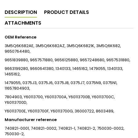
DESCRIPTION
PRODUCT DETAILS
ATTACHMENTS
OEM Reference
3M5Q6K682AE, 3M5Q6K682AZ, 3M5Q6K6821K, 3M5Q6K682,
9650764480,
9651839880, 9657571880, 9656125880, 9657248680, 9657531880,
9663199280, 9660641380, 1340133, 1465162, 1479055, 1340133,
1465162,
1479055, 0375J3, 0375J6, 0375J8, 0375J7, 0375N9, 0375N1,
11657804903,
7804903, Y60113700, Y60113700A, Y60113700B, Y60113700C,
Y60113700D,
Y60113700E, Y60113700F, Y60113700G, 36000722, 8603489,
Manufacturer reference
740821-0001, 740821-0002, 740821-1, 740821-2, 750030-0002,
750030-2,