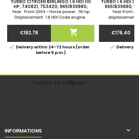
TURBO CITROEN BERLINGO 1.6 HDI 110
TURBO 1.6 HDI 11
HP, 740821, 753420, 9651839880,
9651839880, 96
9657571880, 0375J3, 0375J6, 0375J8,
0375J6, 0375J8,
Year : From 2003 - Horse power : 110 hp
Year From 20
0375J7, 0375N9
965076448
Displacement : 1.6 HDI Code engine :
displacement 1
DV6TED4 9HY(DV6TED4) 9HZ(DV6TED4)
DV6TED4 9HY(DV6
G8DA G8DB DV6TED Warranty DURITE
G8DA G8DB DV6TED 

€192.78
€176.40
ALIMENTATION HUILE DISPONIBLE DANS
SUPPLY HOSE AND 
Price
Price
ACCESSOIRES
ACCE


Delivery within 24-72 hours (order
Delivery 3
before 5 p.m.)

INFORMATIONS