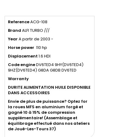
Reference
ACG-108
Brand
ALFI TURBO ///
Year
A partir de 2003 -
Horse power
110 hp
Displacement
1.6 HDI
Code
engine
DV6TED4 9HY(DV6TED4)
9HZ(DV6TED4) G8DA G8DB DV6TED
Warranty
DURITE ALIMENTATION HUILE DISPONIBLE
DANS ACCESSOIRES
Envie de plus de puissance? Optez for
la roues MFS en aluminium forgé et
gagné 10 à 15% de compression
supplémentaire! (Assemblage et
équilibrage effectué dans nos ateliers
de
Jouè-Les-Tours 37)