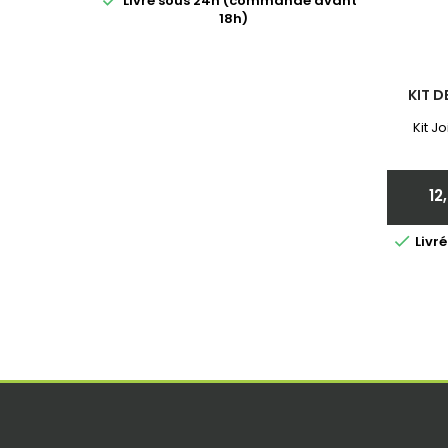

Livré sous 24h (commande avant
18h)
KIT D
Kit J
12

Livr