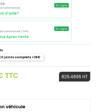
ice
En Ligne
ce commercial
in d'aide?
a
En Ligne
 de commande / SAV
ice Apres Vente
ts
Kit joints complets +18€
€ TTC
829.4895 HT
on véhicule