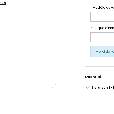
*
Modèle du v
*
Plaque d'imm
Merci de r
Quantité

Livraison 3-