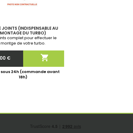
E JOINTS (INDISPENSABLE AU
MONTAGE DU TURBO)
oints complet pour effectuer le
montge de votre turbo.

,00 €
Prix
é sous 24h (commande avant
18h)