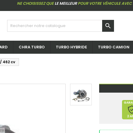
NE CHOISISSEZ QUE
LE MEILLEUR
POUR VOTRE VÉHICULE AVEC

ARD
CHRA TURBO
TURBO HYBRIDE
TURBO CAMION
/ 462 cv
GARA
2 A