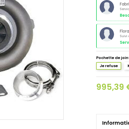
Fabr
Servi
Beso
Flor
Suivi
Serv
Pochette de join
Je refuse
995,39 
Informati