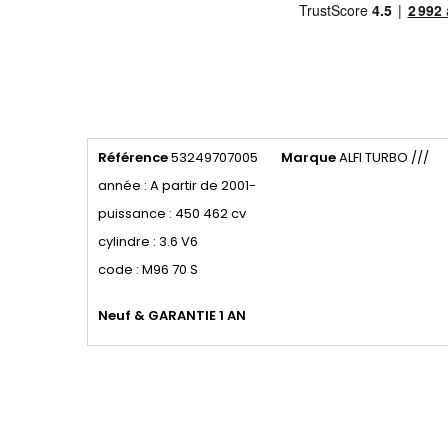
Référence
53249707005
Marque
ALFI TURBO ///
année : A partir de 2001-
puissance : 450 462 cv
cylindre : 3.6 V6
code : M96 70 S
Neuf & GARANTIE 1 AN