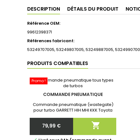
DESCRIPTION
DÉTAILS DU PRODUIT
NOTI
Référence OEM:
99612398371
Références fabricant:
53249707005, 53249807005, 53249887005, 532499070
PRODUITS COMPATIBLES
Promo !
COMMANDE PNEUMATIQUE
Commande pneumatique (wastegate)
pour turbo GARRETT HIH MHI KKK Toyota
Neuf et Garantie 2 ans. Après commande
communiquer nous la référence exacte

79,99 €
de votre turbo!
Prix