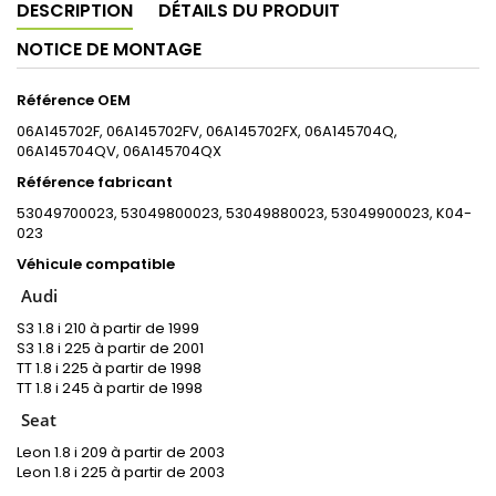
DESCRIPTION
DÉTAILS DU PRODUIT
NOTICE DE MONTAGE
Référence OEM
06A145702F, 06A145702FV, 06A145702FX, 06A145704Q,
06A145704QV, 06A145704QX
Référence fabricant
53049700023, 53049800023, 53049880023, 53049900023, K04-
023
Véhicule compatible
Audi
S3 1.8 i 210 à partir de 1999
S3 1.8 i 225 à partir de 2001
TT 1.8 i 225 à partir de 1998
TT 1.8 i 245 à partir de 1998
Seat
Leon 1.8 i 209 à partir de 2003
Leon 1.8 i 225 à partir de 2003