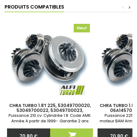
PRODUITS COMPATIBLES
<
>
Neuf
CHRA TURBO 1.8T 225, 53049700020,
CHRA TURBO 1.8T
53049700022, 53049700023,
06A145702F
06A145704M, 06A145704P,
06A145702F
Puissance 210 cv Cylindrée 1.8 Code AMK
Puissance 225 c
06A145704Q
06A145704Q
Année A partir de 1999- Garantie 2 ans
moteur BAM Année 

70,80 €
70,80 €