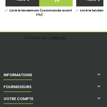
Prix
Prix


Livré le lendemain (commande avant
Livré le lende
17h)

INFORMATIONS

FOURNISSEURS

VOTRE COMPTE