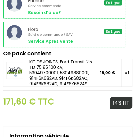
Fabrice
En Ligne
Service commercial
Besoin d'aide?
Flora
En Ligne
Suivi de commande / SAV
Service Apres Vente
Ce pack contient
KIT DE JOINTS, Ford Transit 2.5
TD 75 85 100 cv,
53049700001, 53049880001,
18,00 €
x 1
914F6K682AB, 914F6K682AC,
914F6K682AD, 914F6K682AF
171,60 € TTC
143 HT
Information véhicule