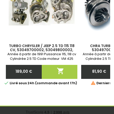
TURBO CHRYSLER / JEEP 2.5 TD 115 118
CHRA TURBO 2
CV, 53049700002, 53049800002,
5304970000
53049880002, 53049900002,
25471451010
Année à partir de 1991 Puissance 115, 118 cv
Année à partir de 19
35242037F
Cylindrée 2.5 TD Code moteur VM 425
Cylindrée 2.5 T
Garantie 2 ans
IDI4R, VM 42

189,00 €
81,90 €
Prix
Prix


Livré sous 24h (commande avant 17h)
Derniers a