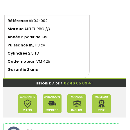
Référence
AK04-002
Marque
ALFI TURBO ///
Année
à partir de 1991
Puissance
115, 118 cv
Cylindrée
2.5 TD
Code moteur
VM 425
Garantie 2 ans
02 46 65 09 41
BESOIN D'AIDE ?
GARANTIE
LIVRAISON
MANUEL
MEILLEUR
2 ANS
EXPRESS
INCLUS
PRIX