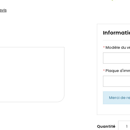
Informati
*
Modèle du v
*
Plaque d'imm
Merci de r
Quantité