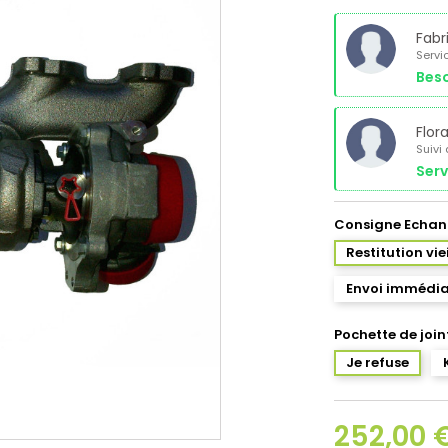
Fabr
Servi
Beso
Flor
Suivi
Serv
Consigne Echan
Restitution vi
Envoi immédia
Pochette de join
Je refuse
252,00 