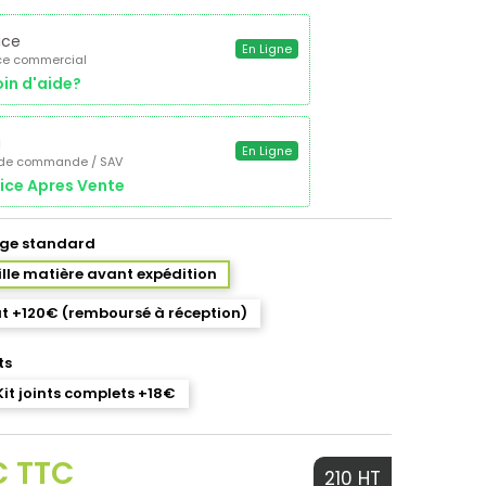
ice
En Ligne
ce commercial
in d'aide?
a
En Ligne
 de commande / SAV
ice Apres Vente
ge standard
eille matière avant expédition
t +120€ (remboursé à réception)
ts
Kit joints complets +18€
€ TTC
210 HT