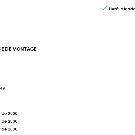

Livré le le
CE DE MONTAGE
049
ir de 2006
ir de 2006
ir de 2006