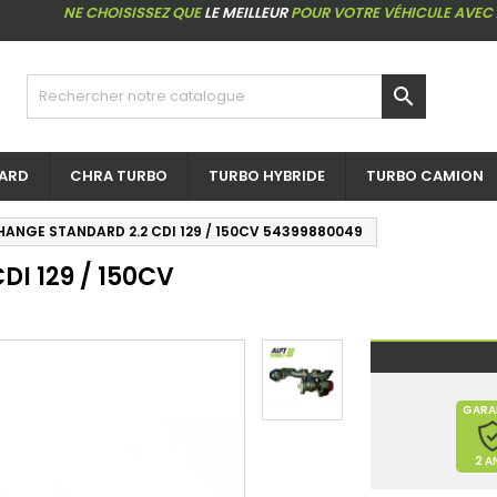
NE CHOISISSEZ QUE
LE MEILLEUR
POUR VOTRE VÉHICULE AVEC

ARD
CHRA TURBO
TURBO HYBRIDE
TURBO CAMION
HANGE STANDARD 2.2 CDI 129 / 150CV 54399880049
I 129 / 150CV
GARA
2 A