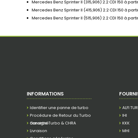
Mercedes Benz Sprinter II (315,906) 2.2 CDI 150 à part
Mercedes Benz Sprinter II (415,906) 2.2 CDI 150 à part
Mercedes Benz Sprinter II (515,906) 2.2 CDI 150 à part
INFORMATIONS
FOURNI
Identifier une panne de turbo
ALFI TU
Procédure de Retour du Turbo
IHI
consigné
Garantie Turbo & CHRA
KKK
Livraison
MHI