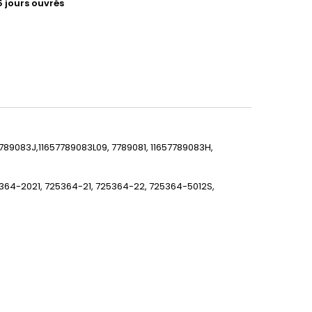
5 jours ouvrés
7789083J,11657789083L09, 7789081, 11657789083H,
364-2021, 725364-21, 725364-22, 725364-5012S,