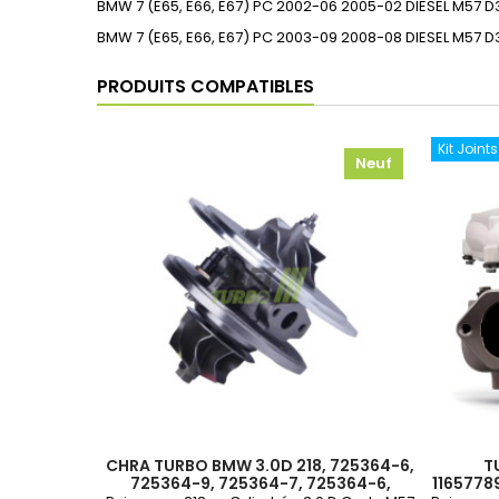
BMW
7 (E65, E66, E67)
PC
2002-06
2005-02
DIESEL
M57 D
BMW
7 (E65, E66, E67)
PC
2003-09
2008-08
DIESEL
M57 D
PRODUITS COMPATIBLES
Kit Joint
Neuf
CHRA TURBO BMW 3.0D 218, 725364-6,
T
725364-9, 725364-7, 725364-6,
1165778