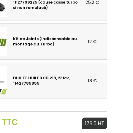
25.2 €
11127799225 (cause casse turbo
si non remplacé)
Kit de Joints (Indispensable au
12 €
montage du Turbo)
DURITE HUILE 3.0D 218, 231cv,
18 €
11427785855
€ TTC
178.5 HT