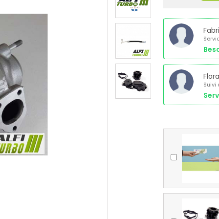
Fabr
Servi
Beso
Flor
Suivi
Serv