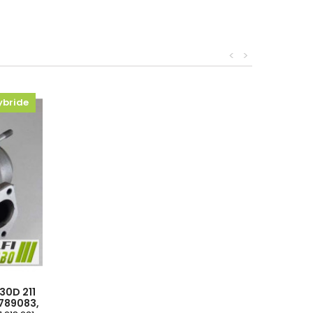
<
>
ybride
30D 211
7789083,