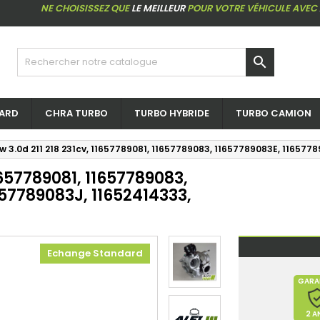
NE CHOISISSEZ QUE
LE MEILLEUR
POUR VOTRE VÉHICULE AVEC

ARD
CHRA TURBO
TURBO HYBRIDE
TURBO CAMION
 3.0d 211 218 231cv, 11657789081, 11657789083, 11657789083E, 11657
1657789081, 11657789083,
657789083J, 11652414333,
Echange Standard
GARA
2 A