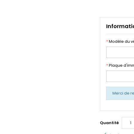
Informati
*
Modèle du v
*
Plaque d'imm
Merci de r
Quantité