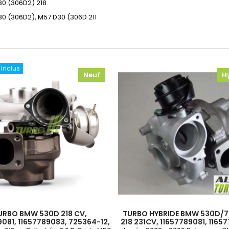
30 (306D2)
218
30 (306D2), M57 D30 (306D
211
s Inclus
Neuf
H
URBO BMW 530D 218 CV,
TURBO HYBRIDE BMW 530D/7
9081, 11657789083, 725364-12,
218 231CV, 11657789081, 1165