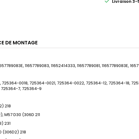

Livraison 3-
CE DE MONTAGE
657789083E, 11657789083, 11652414333, 11657789081, 11657789083E, 165
725364-0018, 725364-0021, 725364-0022, 725364-12, 725364-18, 725
 725364-7, 725364-9
2)
218
), M57 D30 (306D
211
3)
231
0 (306D2)
218