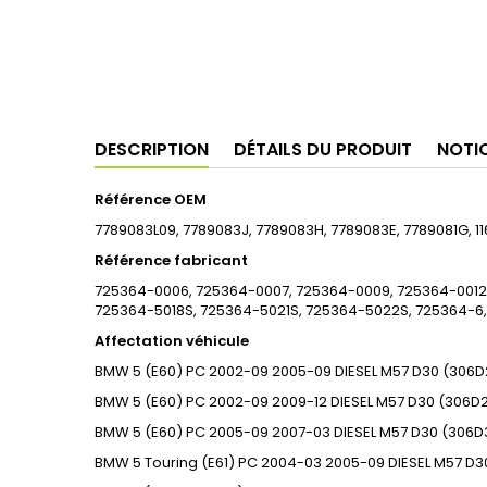
DESCRIPTION
DÉTAILS DU PRODUIT
NOTI
Référence OEM
7789083L09, 7789083J, 7789083H, 7789083E, 7789081G, 11
Référence fabricant
725364-0006, 725364-0007, 725364-0009, 725364-0012, 
725364-5018S, 725364-5021S, 725364-5022S, 725364-6,
Affectation véhicule
BMW
5 (E60)
PC
2002-09
2005-09
DIESEL
M57 D30 (306D
BMW
5 (E60)
PC
2002-09
2009-12
DIESEL
M57 D30 (306D2
BMW
5 (E60)
PC
2005-09
2007-03
DIESEL
M57 D30 (306D
BMW
5 Touring (E61)
PC
2004-03
2005-09
DIESEL
M57 D3