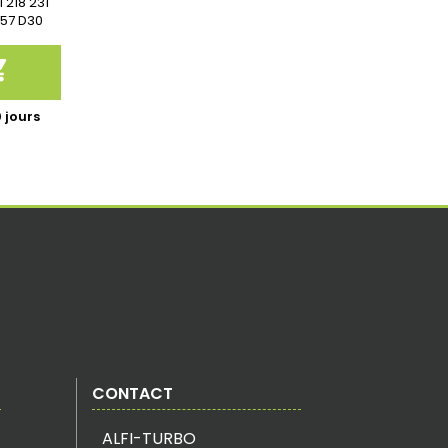
83J,
 218 231
006
M57 D30

 jours
CONTACT
ALFI-TURBO