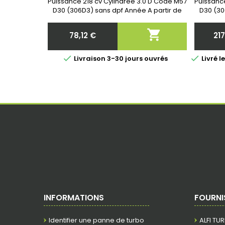
11657789081, 11657789083,
72536
Puissance 218 cv Cylindrée 3.0 D Code M57
Puissanc
11657789083E
7253
D30 (306D3) sans dpf Année A partir de
D30 (30
10/2002- Garantie 2 ans

78,12 €
21
Prix


Livraison 3-30 jours ouvrés
Livré 
INFORMATIONS
FOURNI
Identifier une panne de turbo
ALFI TU