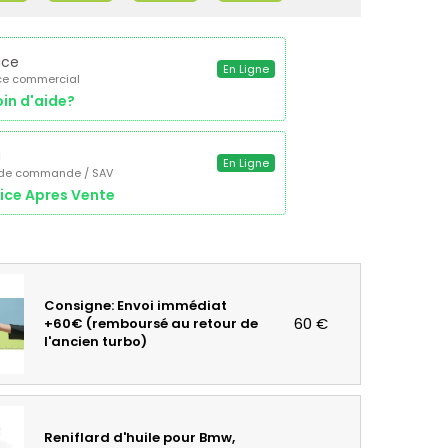
ice
En Ligne
ce commercial
in d'aide?
a
En Ligne
 de commande / SAV
ice Apres Vente
Consigne: Envoi immédiat
60 €
+60€ (remboursé au retour de
l'ancien turbo)
Reniflard d'huile pour Bmw,