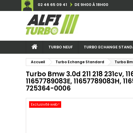
02 46 65 09 41
DE 9H00 À 18H00
TURBO NEUF
TURBO ECHANGE STAND
Accueil
Turbo Echange Standard
Turbo Bmw
Turbo Bmw 3.0d 211 218 231cv, 1
11657789083E, 11657789083H, 11
725364-0006
Exclusivité web !