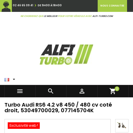
02 46 65 09 41
DE 9H00 À 18H00
NOUS CONNAITRE
NE CHOISISSEZ QUE
LE MEILLEUR
POUR VOTRE VÉHICULE AVEC
ALFI-TURBO.COM

0



shopping_cart
Turbo Audi RS6 4.2 v8 450 / 480 cv coté
droit, 53049700029, 077145704K
Exclusivité web !