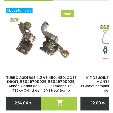
Kit Joints Inclus
Neuf
TURBO AUDI RS6 4.2 V8 450, 480, COTÉ
KIT DE JOINTS
DROIT, 53049700029, 53049700029,
MONTAGE
53049880029
Année A partir de 2002 - Puissance 450
Kit Joints complet 
480 cv Cylindrée 4.2 V8 Neuf &amp;
de vo
Garantie 2 ans

224,04 €
12,00 €
Prix
Prix